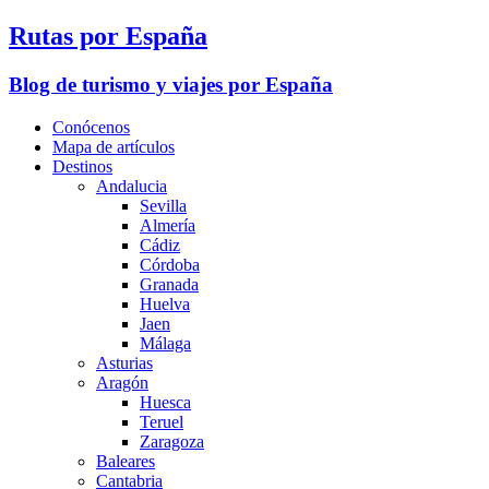
Rutas por España
Blog de turismo y viajes por España
Conócenos
Mapa de artículos
Destinos
Andalucia
Sevilla
Almería
Cádiz
Córdoba
Granada
Huelva
Jaen
Málaga
Asturias
Aragón
Huesca
Teruel
Zaragoza
Baleares
Cantabria