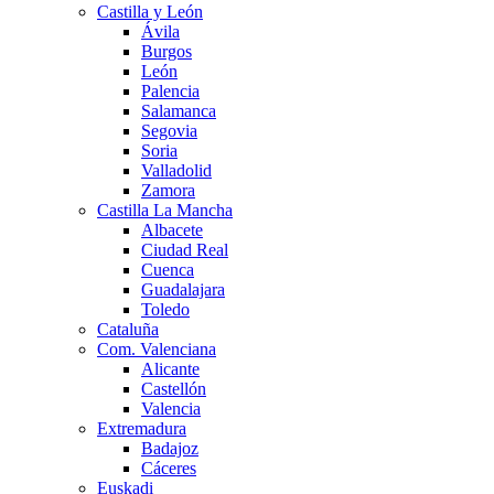
Castilla y León
Ávila
Burgos
León
Palencia
Salamanca
Segovia
Soria
Valladolid
Zamora
Castilla La Mancha
Albacete
Ciudad Real
Cuenca
Guadalajara
Toledo
Cataluña
Com. Valenciana
Alicante
Castellón
Valencia
Extremadura
Badajoz
Cáceres
Euskadi