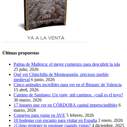
Últimas propuestas
Palma de Mallorca: el mejor comienzo para descubrir la isla
25 julio, 2026
Qué ver Chinchilla de Montearagón, precioso pueblo
medieval
6 junio, 2026
Cinco animales increíbles para ver en el Bioparc de Valencia
15 abril, 2026
Camino de Santiago: Un viaje, mil caminos. ¿cuál es el tuyo?
30 marzo, 2026
17 lugares que ver en CÓRDOBA capital imprescindibles
6
marzo, 2026
Consejos para viajar en AVE
5 febrero, 2026
10 bodegas con encanto para visitar en España
2 enero, 2026
¿Cómo proteger tu equipaje cuando viajas?
4 diciembre, 2025