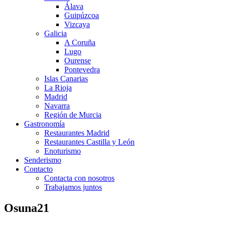
Álava
Guipúzcoa
Vizcaya
Galicia
A Coruña
Lugo
Ourense
Pontevedra
Islas Canarias
La Rioja
Madrid
Navarra
Región de Murcia
Gastronomía
Restaurantes Madrid
Restaurantes Castilla y León
Enoturismo
Senderismo
Contacto
Contacta con nosotros
Trabajamos juntos
Osuna21