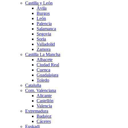
Castilla y León
Ávila
Burgos
León
Palencia
Salamanca
Segovia
Soria
Valladolid
Zamora
Castilla La Mancha
Albacete
Ciudad Real
Cuenca
Guadalajara
Toledo
Cataluña
Com. Valenciana
Alicante
Castellón
Valencia
Extremadura
Badajoz
Cáceres
Euskadi