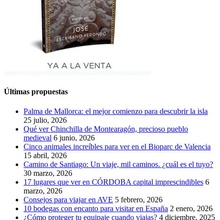
Últimas propuestas
Palma de Mallorca: el mejor comienzo para descubrir la isla
25 julio, 2026
Qué ver Chinchilla de Montearagón, precioso pueblo
medieval
6 junio, 2026
Cinco animales increíbles para ver en el Bioparc de Valencia
15 abril, 2026
Camino de Santiago: Un viaje, mil caminos. ¿cuál es el tuyo?
30 marzo, 2026
17 lugares que ver en CÓRDOBA capital imprescindibles
6
marzo, 2026
Consejos para viajar en AVE
5 febrero, 2026
10 bodegas con encanto para visitar en España
2 enero, 2026
¿Cómo proteger tu equipaje cuando viajas?
4 diciembre, 2025