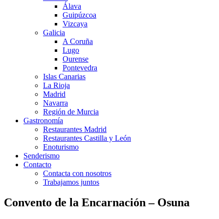
Álava
Guipúzcoa
Vizcaya
Galicia
A Coruña
Lugo
Ourense
Pontevedra
Islas Canarias
La Rioja
Madrid
Navarra
Región de Murcia
Gastronomía
Restaurantes Madrid
Restaurantes Castilla y León
Enoturismo
Senderismo
Contacto
Contacta con nosotros
Trabajamos juntos
Convento de la Encarnación – Osuna