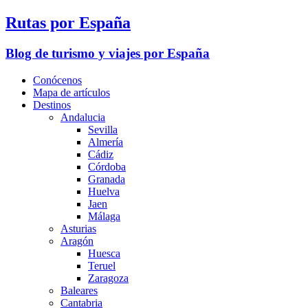
Rutas por España
Blog de turismo y viajes por España
Conócenos
Mapa de artículos
Destinos
Andalucia
Sevilla
Almería
Cádiz
Córdoba
Granada
Huelva
Jaen
Málaga
Asturias
Aragón
Huesca
Teruel
Zaragoza
Baleares
Cantabria