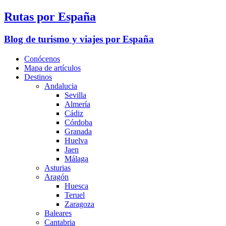
Rutas por España
Blog de turismo y viajes por España
Conócenos
Mapa de artículos
Destinos
Andalucia
Sevilla
Almería
Cádiz
Córdoba
Granada
Huelva
Jaen
Málaga
Asturias
Aragón
Huesca
Teruel
Zaragoza
Baleares
Cantabria