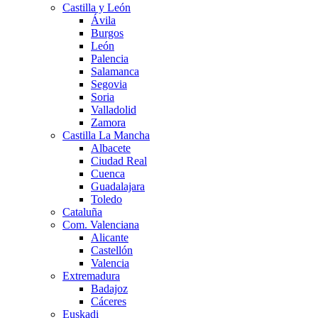
Castilla y León
Ávila
Burgos
León
Palencia
Salamanca
Segovia
Soria
Valladolid
Zamora
Castilla La Mancha
Albacete
Ciudad Real
Cuenca
Guadalajara
Toledo
Cataluña
Com. Valenciana
Alicante
Castellón
Valencia
Extremadura
Badajoz
Cáceres
Euskadi