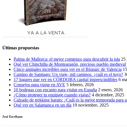
Últimas propuestas
Palma de Mallorca: el mejor comienzo para descubrir la isla
25 
Qué ver Chinchilla de Montearagón, precioso pueblo medieval
Cinco animales increíbles para ver en el Bioparc de Valencia
15
Camino de Santiago: Un viaje, mil caminos. ¿cuál es el tuyo?
3
17 lugares que ver en CÓRDOBA capital imprescindibles
6 ma
Consejos para viajar en AVE
5 febrero, 2026
10 bodegas con encanto para visitar en España
2 enero, 2026
¿Cómo proteger tu equipaje cuando viajas?
4 diciembre, 2025
Calzado de trekking barato: ¿Cuál es la mejor temporada para a
Qué ver en Salamanca en un día
19 noviembre, 2025
José Escribano