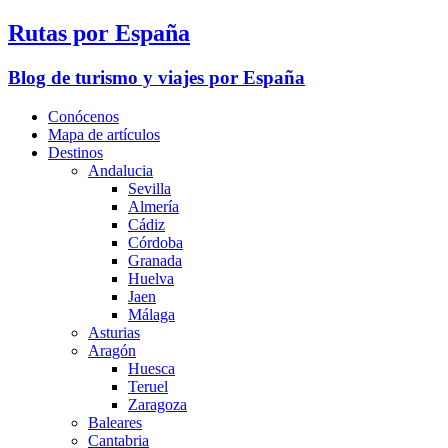
Rutas por España
Blog de turismo y viajes por España
Conócenos
Mapa de artículos
Destinos
Andalucia
Sevilla
Almería
Cádiz
Córdoba
Granada
Huelva
Jaen
Málaga
Asturias
Aragón
Huesca
Teruel
Zaragoza
Baleares
Cantabria