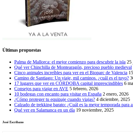
Últimas propuestas
Palma de Mallorca: el mejor comienzo para descubrir la isla
25 
Qué ver Chinchilla de Montearagón, precioso pueblo medieval
Cinco animales increíbles para ver en el Bioparc de Valencia
15
Camino de Santiago: Un viaje, mil caminos. ¿cuál es el tuyo?
3
17 lugares que ver en CÓRDOBA capital imprescindibles
6 ma
Consejos para viajar en AVE
5 febrero, 2026
10 bodegas con encanto para visitar en España
2 enero, 2026
¿Cómo proteger tu equipaje cuando viajas?
4 diciembre, 2025
Calzado de trekking barato: ¿Cuál es la mejor temporada para a
Qué ver en Salamanca en un día
19 noviembre, 2025
José Escribano