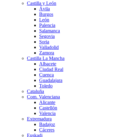
Castilla y León
Ávila
Burgos
León
Palencia
Salamanca
Segovia
Soria
Valladolid
Zamora
Castilla La Mancha
Albacete
Ciudad Real
Cuenca
Guadalajara
Toledo
Cataluña
Com. Valenciana
Alicante
Castellón
Valencia
Extremadura
Badajoz
Cáceres
Euskadi