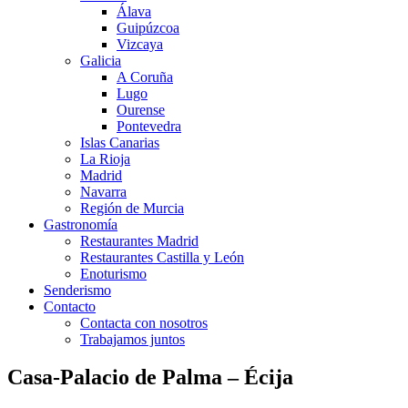
Álava
Guipúzcoa
Vizcaya
Galicia
A Coruña
Lugo
Ourense
Pontevedra
Islas Canarias
La Rioja
Madrid
Navarra
Región de Murcia
Gastronomía
Restaurantes Madrid
Restaurantes Castilla y León
Enoturismo
Senderismo
Contacto
Contacta con nosotros
Trabajamos juntos
Casa-Palacio de Palma – Écija