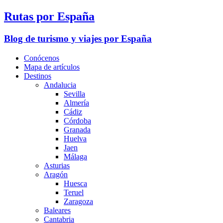
Rutas por España
Blog de turismo y viajes por España
Conócenos
Mapa de artículos
Destinos
Andalucia
Sevilla
Almería
Cádiz
Córdoba
Granada
Huelva
Jaen
Málaga
Asturias
Aragón
Huesca
Teruel
Zaragoza
Baleares
Cantabria