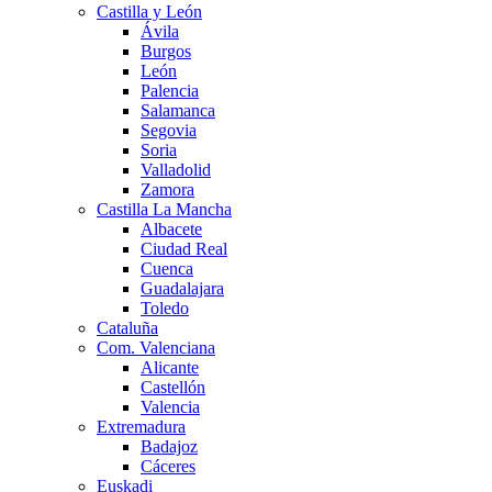
Castilla y León
Ávila
Burgos
León
Palencia
Salamanca
Segovia
Soria
Valladolid
Zamora
Castilla La Mancha
Albacete
Ciudad Real
Cuenca
Guadalajara
Toledo
Cataluña
Com. Valenciana
Alicante
Castellón
Valencia
Extremadura
Badajoz
Cáceres
Euskadi