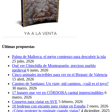
Últimas propuestas
Palma de Mallorca: el mejor comienzo para descubrir la isla
25 julio, 2026
Qué ver Chinchilla de Montearagón, precioso pueblo
medieval
6 junio, 2026
Cinco animales increíbles para ver en el Bioparc de Valencia
15 abril, 2026
Camino de Santiago: Un viaje, mil caminos. ¿cuál es el tuyo?
30 marzo, 2026
17 lugares que ver en CÓRDOBA capital imprescindibles
6
marzo, 2026
Consejos para viajar en AVE
5 febrero, 2026
10 bodegas con encanto para visitar en España
2 enero, 2026
¿Cómo proteger tu equipaje cuando viajas?
4 diciembre, 2025