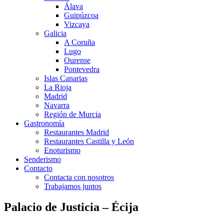
Álava
Guipúzcoa
Vizcaya
Galicia
A Coruña
Lugo
Ourense
Pontevedra
Islas Canarias
La Rioja
Madrid
Navarra
Región de Murcia
Gastronomía
Restaurantes Madrid
Restaurantes Castilla y León
Enoturismo
Senderismo
Contacto
Contacta con nosotros
Trabajamos juntos
Palacio de Justicia – Écija