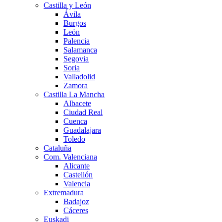
Castilla y León
Ávila
Burgos
León
Palencia
Salamanca
Segovia
Soria
Valladolid
Zamora
Castilla La Mancha
Albacete
Ciudad Real
Cuenca
Guadalajara
Toledo
Cataluña
Com. Valenciana
Alicante
Castellón
Valencia
Extremadura
Badajoz
Cáceres
Euskadi