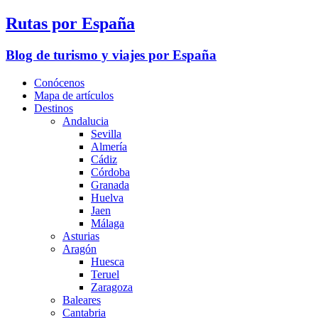
Rutas por España
Blog de turismo y viajes por España
Conócenos
Mapa de artículos
Destinos
Andalucia
Sevilla
Almería
Cádiz
Córdoba
Granada
Huelva
Jaen
Málaga
Asturias
Aragón
Huesca
Teruel
Zaragoza
Baleares
Cantabria