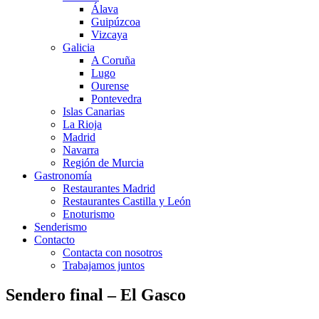
Álava
Guipúzcoa
Vizcaya
Galicia
A Coruña
Lugo
Ourense
Pontevedra
Islas Canarias
La Rioja
Madrid
Navarra
Región de Murcia
Gastronomía
Restaurantes Madrid
Restaurantes Castilla y León
Enoturismo
Senderismo
Contacto
Contacta con nosotros
Trabajamos juntos
Sendero final – El Gasco