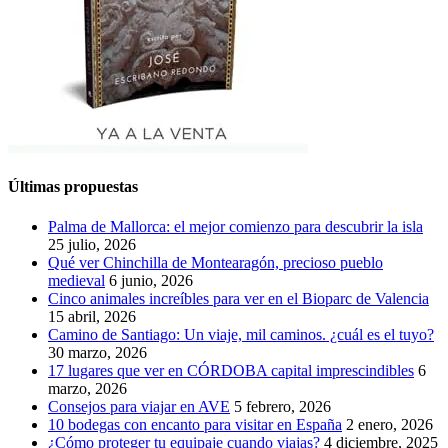
Últimas propuestas
Palma de Mallorca: el mejor comienzo para descubrir la isla
25 julio, 2026
Qué ver Chinchilla de Montearagón, precioso pueblo
medieval
6 junio, 2026
Cinco animales increíbles para ver en el Bioparc de Valencia
15 abril, 2026
Camino de Santiago: Un viaje, mil caminos. ¿cuál es el tuyo?
30 marzo, 2026
17 lugares que ver en CÓRDOBA capital imprescindibles
6
marzo, 2026
Consejos para viajar en AVE
5 febrero, 2026
10 bodegas con encanto para visitar en España
2 enero, 2026
¿Cómo proteger tu equipaje cuando viajas?
4 diciembre, 2025