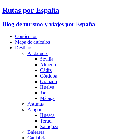
Rutas por España
Blog de turismo y viajes por España
Conócenos
Mapa de artículos
Destinos
Andalucia
Sevilla
Almería
Cádiz
Córdoba
Granada
Huelva
Jaen
Málaga
Asturias
Aragón
Huesca
Teruel
Zaragoza
Baleares
Cantabria