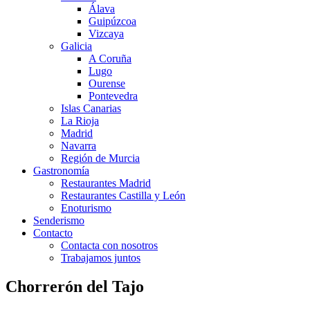
Álava
Guipúzcoa
Vizcaya
Galicia
A Coruña
Lugo
Ourense
Pontevedra
Islas Canarias
La Rioja
Madrid
Navarra
Región de Murcia
Gastronomía
Restaurantes Madrid
Restaurantes Castilla y León
Enoturismo
Senderismo
Contacto
Contacta con nosotros
Trabajamos juntos
Chorrerón del Tajo