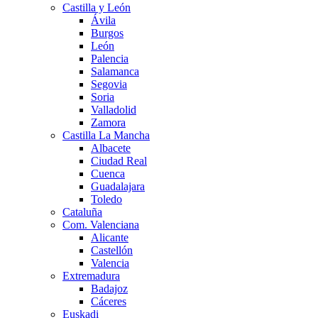
Castilla y León
Ávila
Burgos
León
Palencia
Salamanca
Segovia
Soria
Valladolid
Zamora
Castilla La Mancha
Albacete
Ciudad Real
Cuenca
Guadalajara
Toledo
Cataluña
Com. Valenciana
Alicante
Castellón
Valencia
Extremadura
Badajoz
Cáceres
Euskadi