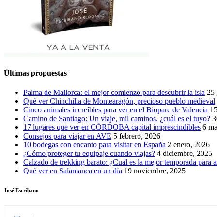
Últimas propuestas
Palma de Mallorca: el mejor comienzo para descubrir la isla
25 
Qué ver Chinchilla de Montearagón, precioso pueblo medieval
Cinco animales increíbles para ver en el Bioparc de Valencia
15
Camino de Santiago: Un viaje, mil caminos. ¿cuál es el tuyo?
3
17 lugares que ver en CÓRDOBA capital imprescindibles
6 ma
Consejos para viajar en AVE
5 febrero, 2026
10 bodegas con encanto para visitar en España
2 enero, 2026
¿Cómo proteger tu equipaje cuando viajas?
4 diciembre, 2025
Calzado de trekking barato: ¿Cuál es la mejor temporada para a
Qué ver en Salamanca en un día
19 noviembre, 2025
José Escribano