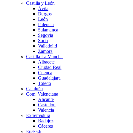
Castilla y León
Ávila
Burgos
León
Palencia
Salamanca
Segovia
Soria
Valladolid
Zamora
Castilla La Mancha
Albacete
Ciudad Real
Cuenca
Guadalajara
Toledo
Cataluña
Com. Valenciana
Alicante
Castellón
Valencia
Extremadura
Badajoz
Cáceres
Euskadi