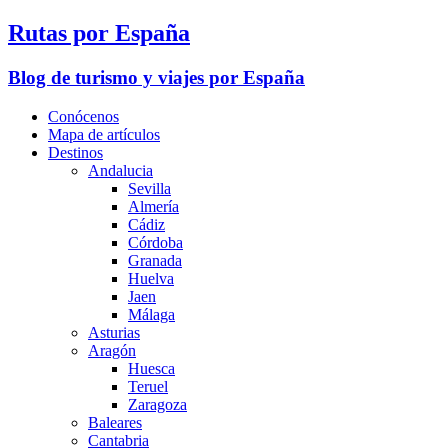
Rutas por España
Blog de turismo y viajes por España
Conócenos
Mapa de artículos
Destinos
Andalucia
Sevilla
Almería
Cádiz
Córdoba
Granada
Huelva
Jaen
Málaga
Asturias
Aragón
Huesca
Teruel
Zaragoza
Baleares
Cantabria