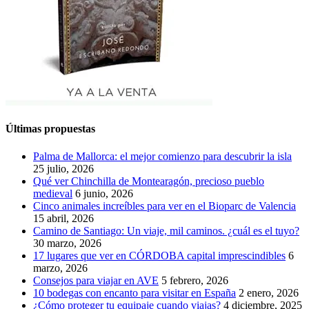
Últimas propuestas
Palma de Mallorca: el mejor comienzo para descubrir la isla
25 julio, 2026
Qué ver Chinchilla de Montearagón, precioso pueblo
medieval
6 junio, 2026
Cinco animales increíbles para ver en el Bioparc de Valencia
15 abril, 2026
Camino de Santiago: Un viaje, mil caminos. ¿cuál es el tuyo?
30 marzo, 2026
17 lugares que ver en CÓRDOBA capital imprescindibles
6
marzo, 2026
Consejos para viajar en AVE
5 febrero, 2026
10 bodegas con encanto para visitar en España
2 enero, 2026
¿Cómo proteger tu equipaje cuando viajas?
4 diciembre, 2025