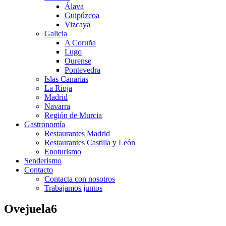
Álava
Guipúzcoa
Vizcaya
Galicia
A Coruña
Lugo
Ourense
Pontevedra
Islas Canarias
La Rioja
Madrid
Navarra
Región de Murcia
Gastronomía
Restaurantes Madrid
Restaurantes Castilla y León
Enoturismo
Senderismo
Contacto
Contacta con nosotros
Trabajamos juntos
Ovejuela6