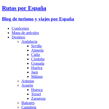
Rutas por España
Blog de turismo y viajes por España
Conócenos
Mapa de artículos
Destinos
Andalucia
Sevilla
Almería
Cádiz
Córdoba
Granada
Huelva
Jaen
Málaga
Asturias
Aragón
Huesca
Teruel
Zaragoza
Baleares
Cantabria