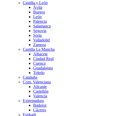
Castilla y León
Ávila
Burgos
León
Palencia
Salamanca
Segovia
Soria
Valladolid
Zamora
Castilla La Mancha
Albacete
Ciudad Real
Cuenca
Guadalajara
Toledo
Cataluña
Com. Valenciana
Alicante
Castellón
Valencia
Extremadura
Badajoz
Cáceres
Euskadi