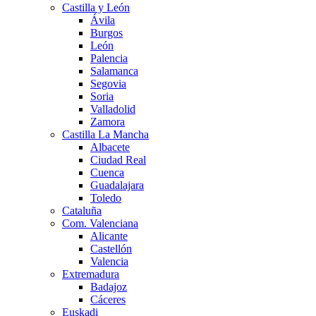
Castilla y León
Ávila
Burgos
León
Palencia
Salamanca
Segovia
Soria
Valladolid
Zamora
Castilla La Mancha
Albacete
Ciudad Real
Cuenca
Guadalajara
Toledo
Cataluña
Com. Valenciana
Alicante
Castellón
Valencia
Extremadura
Badajoz
Cáceres
Euskadi