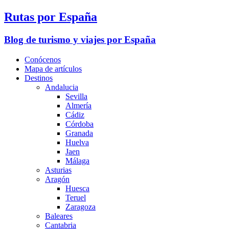
Rutas por España
Blog de turismo y viajes por España
Conócenos
Mapa de artículos
Destinos
Andalucia
Sevilla
Almería
Cádiz
Córdoba
Granada
Huelva
Jaen
Málaga
Asturias
Aragón
Huesca
Teruel
Zaragoza
Baleares
Cantabria