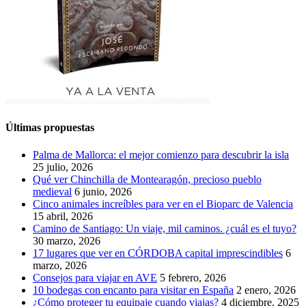
Últimas propuestas
Palma de Mallorca: el mejor comienzo para descubrir la isla
25 julio, 2026
Qué ver Chinchilla de Montearagón, precioso pueblo
medieval
6 junio, 2026
Cinco animales increíbles para ver en el Bioparc de Valencia
15 abril, 2026
Camino de Santiago: Un viaje, mil caminos. ¿cuál es el tuyo?
30 marzo, 2026
17 lugares que ver en CÓRDOBA capital imprescindibles
6
marzo, 2026
Consejos para viajar en AVE
5 febrero, 2026
10 bodegas con encanto para visitar en España
2 enero, 2026
¿Cómo proteger tu equipaje cuando viajas?
4 diciembre, 2025