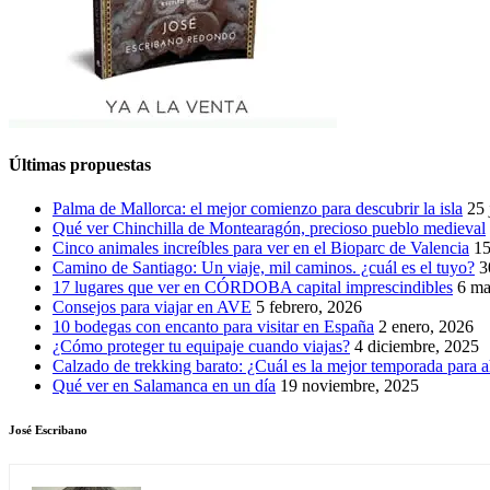
Últimas propuestas
Palma de Mallorca: el mejor comienzo para descubrir la isla
25 
Qué ver Chinchilla de Montearagón, precioso pueblo medieval
Cinco animales increíbles para ver en el Bioparc de Valencia
15
Camino de Santiago: Un viaje, mil caminos. ¿cuál es el tuyo?
3
17 lugares que ver en CÓRDOBA capital imprescindibles
6 ma
Consejos para viajar en AVE
5 febrero, 2026
10 bodegas con encanto para visitar en España
2 enero, 2026
¿Cómo proteger tu equipaje cuando viajas?
4 diciembre, 2025
Calzado de trekking barato: ¿Cuál es la mejor temporada para a
Qué ver en Salamanca en un día
19 noviembre, 2025
José Escribano