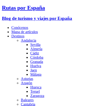
Rutas por España
Blog de turismo y viajes por España
Conócenos
Mapa de artículos
Destinos
Andalucia
Sevilla
Almería
Cádiz
Córdoba
Granada
Huelva
Jaen
Málaga
Asturias
Aragón
Huesca
Teruel
Zaragoza
Baleares
Cantabria