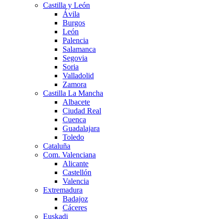
Castilla y León
Ávila
Burgos
León
Palencia
Salamanca
Segovia
Soria
Valladolid
Zamora
Castilla La Mancha
Albacete
Ciudad Real
Cuenca
Guadalajara
Toledo
Cataluña
Com. Valenciana
Alicante
Castellón
Valencia
Extremadura
Badajoz
Cáceres
Euskadi