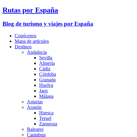
Rutas por España
Blog de turismo y viajes por España
Conócenos
Mapa de artículos
Destinos
Andalucia
Sevilla
Almería
Cádiz
Córdoba
Granada
Huelva
Jaen
Málaga
Asturias
Aragón
Huesca
Teruel
Zaragoza
Baleares
Cantabria