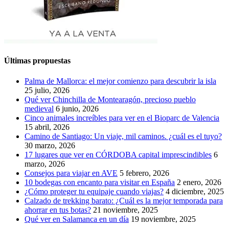
Últimas propuestas
Palma de Mallorca: el mejor comienzo para descubrir la isla
25 julio, 2026
Qué ver Chinchilla de Montearagón, precioso pueblo
medieval
6 junio, 2026
Cinco animales increíbles para ver en el Bioparc de Valencia
15 abril, 2026
Camino de Santiago: Un viaje, mil caminos. ¿cuál es el tuyo?
30 marzo, 2026
17 lugares que ver en CÓRDOBA capital imprescindibles
6
marzo, 2026
Consejos para viajar en AVE
5 febrero, 2026
10 bodegas con encanto para visitar en España
2 enero, 2026
¿Cómo proteger tu equipaje cuando viajas?
4 diciembre, 2025
Calzado de trekking barato: ¿Cuál es la mejor temporada para
ahorrar en tus botas?
21 noviembre, 2025
Qué ver en Salamanca en un día
19 noviembre, 2025