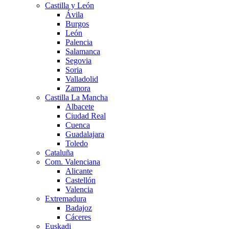
Castilla y León
Ávila
Burgos
León
Palencia
Salamanca
Segovia
Soria
Valladolid
Zamora
Castilla La Mancha
Albacete
Ciudad Real
Cuenca
Guadalajara
Toledo
Cataluña
Com. Valenciana
Alicante
Castellón
Valencia
Extremadura
Badajoz
Cáceres
Euskadi