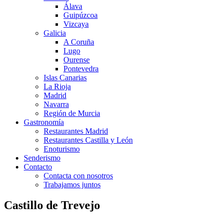
Álava
Guipúzcoa
Vizcaya
Galicia
A Coruña
Lugo
Ourense
Pontevedra
Islas Canarias
La Rioja
Madrid
Navarra
Región de Murcia
Gastronomía
Restaurantes Madrid
Restaurantes Castilla y León
Enoturismo
Senderismo
Contacto
Contacta con nosotros
Trabajamos juntos
Castillo de Trevejo