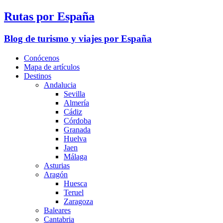
Rutas por España
Blog de turismo y viajes por España
Conócenos
Mapa de artículos
Destinos
Andalucia
Sevilla
Almería
Cádiz
Córdoba
Granada
Huelva
Jaen
Málaga
Asturias
Aragón
Huesca
Teruel
Zaragoza
Baleares
Cantabria