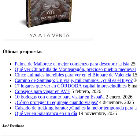
Últimas propuestas
Palma de Mallorca: el mejor comienzo para descubrir la isla
25 
Qué ver Chinchilla de Montearagón, precioso pueblo medieval
Cinco animales increíbles para ver en el Bioparc de Valencia
15
Camino de Santiago: Un viaje, mil caminos. ¿cuál es el tuyo?
3
17 lugares que ver en CÓRDOBA capital imprescindibles
6 ma
Consejos para viajar en AVE
5 febrero, 2026
10 bodegas con encanto para visitar en España
2 enero, 2026
¿Cómo proteger tu equipaje cuando viajas?
4 diciembre, 2025
Calzado de trekking barato: ¿Cuál es la mejor temporada para a
Qué ver en Salamanca en un día
19 noviembre, 2025
José Escribano