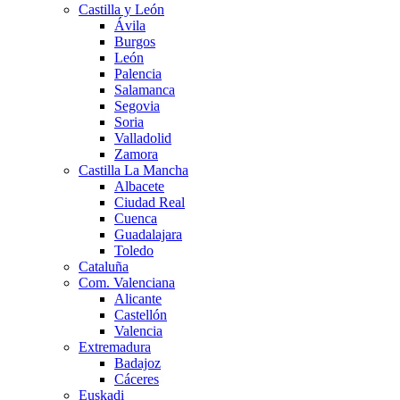
Castilla y León
Ávila
Burgos
León
Palencia
Salamanca
Segovia
Soria
Valladolid
Zamora
Castilla La Mancha
Albacete
Ciudad Real
Cuenca
Guadalajara
Toledo
Cataluña
Com. Valenciana
Alicante
Castellón
Valencia
Extremadura
Badajoz
Cáceres
Euskadi