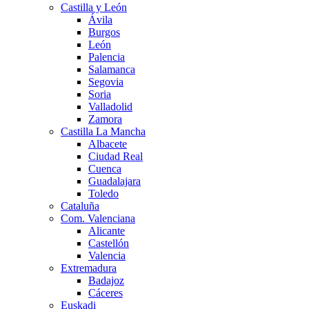
Castilla y León
Ávila
Burgos
León
Palencia
Salamanca
Segovia
Soria
Valladolid
Zamora
Castilla La Mancha
Albacete
Ciudad Real
Cuenca
Guadalajara
Toledo
Cataluña
Com. Valenciana
Alicante
Castellón
Valencia
Extremadura
Badajoz
Cáceres
Euskadi