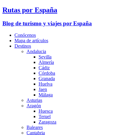
Rutas por España
Blog de turismo y viajes por España
Conócenos
Mapa de artículos
Destinos
Andalucia
Sevilla
Almería
Cádiz
Córdoba
Granada
Huelva
Jaen
Málaga
Asturias
Aragón
Huesca
Teruel
Zaragoza
Baleares
Cantabria