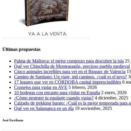
Últimas propuestas
Palma de Mallorca: el mejor comienzo para descubrir la isla
25 
Qué ver Chinchilla de Montearagón, precioso pueblo medieval
Cinco animales increíbles para ver en el Bioparc de Valencia
15
Camino de Santiago: Un viaje, mil caminos. ¿cuál es el tuyo?
3
17 lugares que ver en CÓRDOBA capital imprescindibles
6 ma
Consejos para viajar en AVE
5 febrero, 2026
10 bodegas con encanto para visitar en España
2 enero, 2026
¿Cómo proteger tu equipaje cuando viajas?
4 diciembre, 2025
Calzado de trekking barato: ¿Cuál es la mejor temporada para a
Qué ver en Salamanca en un día
19 noviembre, 2025
José Escribano