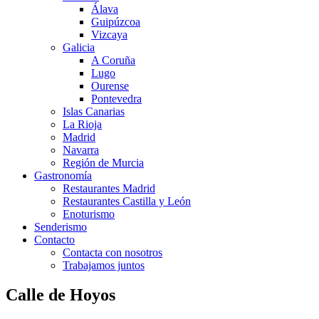
Álava
Guipúzcoa
Vizcaya
Galicia
A Coruña
Lugo
Ourense
Pontevedra
Islas Canarias
La Rioja
Madrid
Navarra
Región de Murcia
Gastronomía
Restaurantes Madrid
Restaurantes Castilla y León
Enoturismo
Senderismo
Contacto
Contacta con nosotros
Trabajamos juntos
Calle de Hoyos