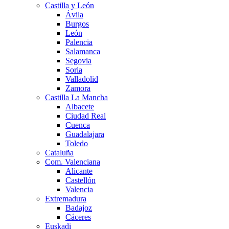
Castilla y León
Ávila
Burgos
León
Palencia
Salamanca
Segovia
Soria
Valladolid
Zamora
Castilla La Mancha
Albacete
Ciudad Real
Cuenca
Guadalajara
Toledo
Cataluña
Com. Valenciana
Alicante
Castellón
Valencia
Extremadura
Badajoz
Cáceres
Euskadi