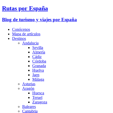
Rutas por España
Blog de turismo y viajes por España
Conócenos
Mapa de artículos
Destinos
Andalucia
Sevilla
Almería
Cádiz
Córdoba
Granada
Huelva
Jaen
Málaga
Asturias
Aragón
Huesca
Teruel
Zaragoza
Baleares
Cantabria