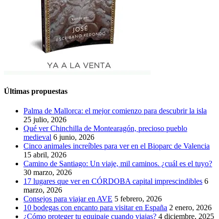
Últimas propuestas
Palma de Mallorca: el mejor comienzo para descubrir la isla
25 julio, 2026
Qué ver Chinchilla de Montearagón, precioso pueblo
medieval
6 junio, 2026
Cinco animales increíbles para ver en el Bioparc de Valencia
15 abril, 2026
Camino de Santiago: Un viaje, mil caminos. ¿cuál es el tuyo?
30 marzo, 2026
17 lugares que ver en CÓRDOBA capital imprescindibles
6
marzo, 2026
Consejos para viajar en AVE
5 febrero, 2026
10 bodegas con encanto para visitar en España
2 enero, 2026
¿Cómo proteger tu equipaje cuando viajas?
4 diciembre, 2025