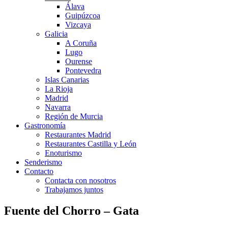
Álava
Guipúzcoa
Vizcaya
Galicia
A Coruña
Lugo
Ourense
Pontevedra
Islas Canarias
La Rioja
Madrid
Navarra
Región de Murcia
Gastronomía
Restaurantes Madrid
Restaurantes Castilla y León
Enoturismo
Senderismo
Contacto
Contacta con nosotros
Trabajamos juntos
Fuente del Chorro – Gata