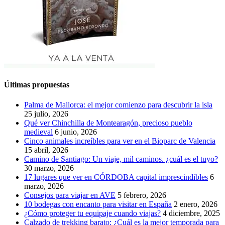
Últimas propuestas
Palma de Mallorca: el mejor comienzo para descubrir la isla
25 julio, 2026
Qué ver Chinchilla de Montearagón, precioso pueblo
medieval
6 junio, 2026
Cinco animales increíbles para ver en el Bioparc de Valencia
15 abril, 2026
Camino de Santiago: Un viaje, mil caminos. ¿cuál es el tuyo?
30 marzo, 2026
17 lugares que ver en CÓRDOBA capital imprescindibles
6
marzo, 2026
Consejos para viajar en AVE
5 febrero, 2026
10 bodegas con encanto para visitar en España
2 enero, 2026
¿Cómo proteger tu equipaje cuando viajas?
4 diciembre, 2025
Calzado de trekking barato: ¿Cuál es la mejor temporada para