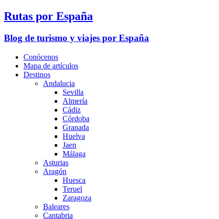
Rutas por España
Blog de turismo y viajes por España
Conócenos
Mapa de artículos
Destinos
Andalucia
Sevilla
Almería
Cádiz
Córdoba
Granada
Huelva
Jaen
Málaga
Asturias
Aragón
Huesca
Teruel
Zaragoza
Baleares
Cantabria