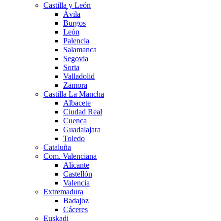
Castilla y León
Ávila
Burgos
León
Palencia
Salamanca
Segovia
Soria
Valladolid
Zamora
Castilla La Mancha
Albacete
Ciudad Real
Cuenca
Guadalajara
Toledo
Cataluña
Com. Valenciana
Alicante
Castellón
Valencia
Extremadura
Badajoz
Cáceres
Euskadi