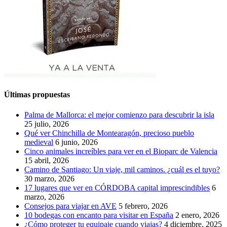
Últimas propuestas
Palma de Mallorca: el mejor comienzo para descubrir la isla
25 julio, 2026
Qué ver Chinchilla de Montearagón, precioso pueblo
medieval
6 junio, 2026
Cinco animales increíbles para ver en el Bioparc de Valencia
15 abril, 2026
Camino de Santiago: Un viaje, mil caminos. ¿cuál es el tuyo?
30 marzo, 2026
17 lugares que ver en CÓRDOBA capital imprescindibles
6
marzo, 2026
Consejos para viajar en AVE
5 febrero, 2026
10 bodegas con encanto para visitar en España
2 enero, 2026
¿Cómo proteger tu equipaje cuando viajas?
4 diciembre, 2025