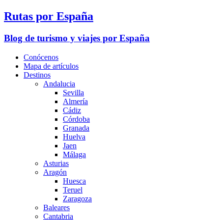
Rutas por España
Blog de turismo y viajes por España
Conócenos
Mapa de artículos
Destinos
Andalucia
Sevilla
Almería
Cádiz
Córdoba
Granada
Huelva
Jaen
Málaga
Asturias
Aragón
Huesca
Teruel
Zaragoza
Baleares
Cantabria