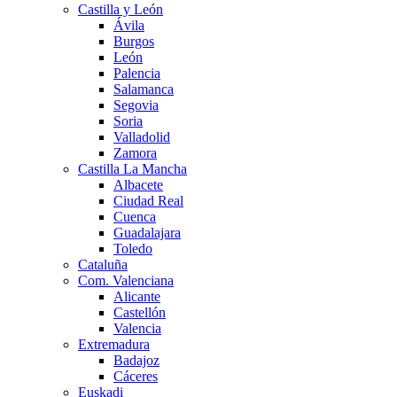
Castilla y León
Ávila
Burgos
León
Palencia
Salamanca
Segovia
Soria
Valladolid
Zamora
Castilla La Mancha
Albacete
Ciudad Real
Cuenca
Guadalajara
Toledo
Cataluña
Com. Valenciana
Alicante
Castellón
Valencia
Extremadura
Badajoz
Cáceres
Euskadi