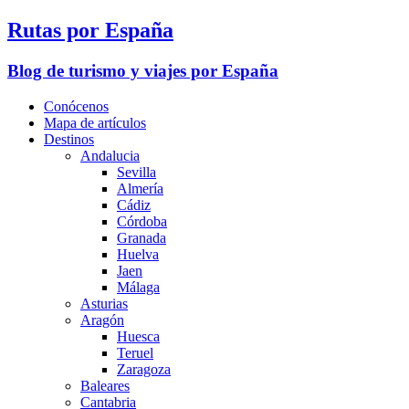
Rutas por España
Blog de turismo y viajes por España
Conócenos
Mapa de artículos
Destinos
Andalucia
Sevilla
Almería
Cádiz
Córdoba
Granada
Huelva
Jaen
Málaga
Asturias
Aragón
Huesca
Teruel
Zaragoza
Baleares
Cantabria