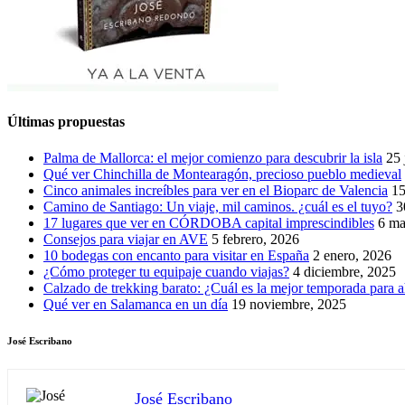
Últimas propuestas
Palma de Mallorca: el mejor comienzo para descubrir la isla
25 
Qué ver Chinchilla de Montearagón, precioso pueblo medieval
Cinco animales increíbles para ver en el Bioparc de Valencia
15
Camino de Santiago: Un viaje, mil caminos. ¿cuál es el tuyo?
3
17 lugares que ver en CÓRDOBA capital imprescindibles
6 ma
Consejos para viajar en AVE
5 febrero, 2026
10 bodegas con encanto para visitar en España
2 enero, 2026
¿Cómo proteger tu equipaje cuando viajas?
4 diciembre, 2025
Calzado de trekking barato: ¿Cuál es la mejor temporada para a
Qué ver en Salamanca en un día
19 noviembre, 2025
José Escribano
José Escribano