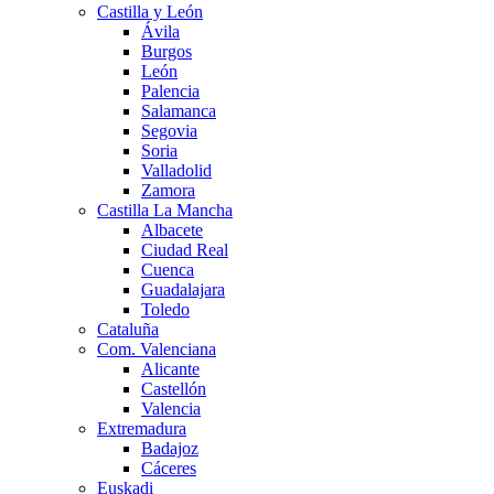
Castilla y León
Ávila
Burgos
León
Palencia
Salamanca
Segovia
Soria
Valladolid
Zamora
Castilla La Mancha
Albacete
Ciudad Real
Cuenca
Guadalajara
Toledo
Cataluña
Com. Valenciana
Alicante
Castellón
Valencia
Extremadura
Badajoz
Cáceres
Euskadi