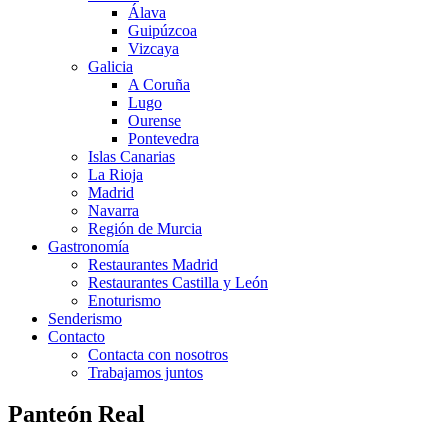
Álava
Guipúzcoa
Vizcaya
Galicia
A Coruña
Lugo
Ourense
Pontevedra
Islas Canarias
La Rioja
Madrid
Navarra
Región de Murcia
Gastronomía
Restaurantes Madrid
Restaurantes Castilla y León
Enoturismo
Senderismo
Contacto
Contacta con nosotros
Trabajamos juntos
Panteón Real