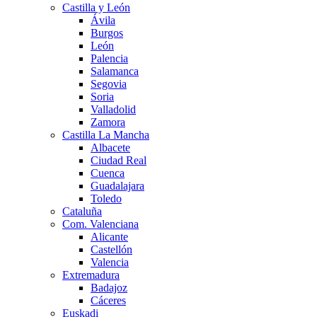
Castilla y León
Ávila
Burgos
León
Palencia
Salamanca
Segovia
Soria
Valladolid
Zamora
Castilla La Mancha
Albacete
Ciudad Real
Cuenca
Guadalajara
Toledo
Cataluña
Com. Valenciana
Alicante
Castellón
Valencia
Extremadura
Badajoz
Cáceres
Euskadi