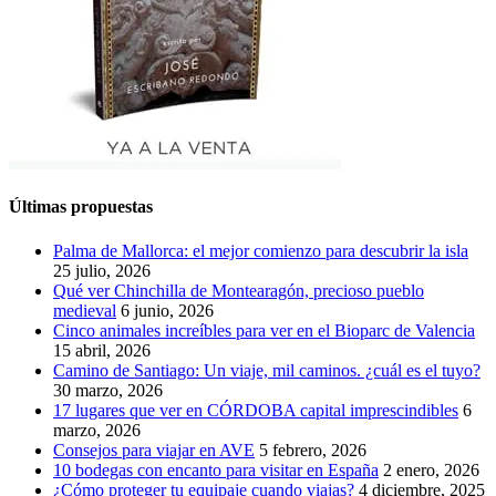
Últimas propuestas
Palma de Mallorca: el mejor comienzo para descubrir la isla
25 julio, 2026
Qué ver Chinchilla de Montearagón, precioso pueblo
medieval
6 junio, 2026
Cinco animales increíbles para ver en el Bioparc de Valencia
15 abril, 2026
Camino de Santiago: Un viaje, mil caminos. ¿cuál es el tuyo?
30 marzo, 2026
17 lugares que ver en CÓRDOBA capital imprescindibles
6
marzo, 2026
Consejos para viajar en AVE
5 febrero, 2026
10 bodegas con encanto para visitar en España
2 enero, 2026
¿Cómo proteger tu equipaje cuando viajas?
4 diciembre, 2025