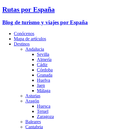
Rutas por España
Blog de turismo y viajes por España
Conócenos
Mapa de artículos
Destinos
Andalucia
Sevilla
Almería
Cádiz
Córdoba
Granada
Huelva
Jaen
Málaga
Asturias
Aragón
Huesca
Teruel
Zaragoza
Baleares
Cantabria