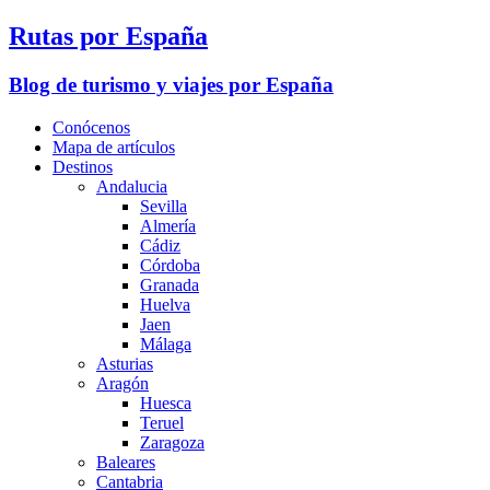
Rutas por España
Blog de turismo y viajes por España
Conócenos
Mapa de artículos
Destinos
Andalucia
Sevilla
Almería
Cádiz
Córdoba
Granada
Huelva
Jaen
Málaga
Asturias
Aragón
Huesca
Teruel
Zaragoza
Baleares
Cantabria