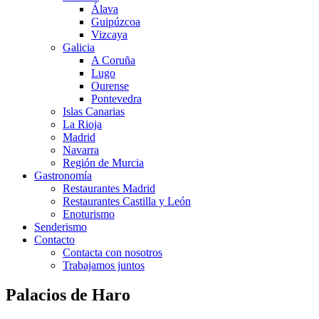
Álava
Guipúzcoa
Vizcaya
Galicia
A Coruña
Lugo
Ourense
Pontevedra
Islas Canarias
La Rioja
Madrid
Navarra
Región de Murcia
Gastronomía
Restaurantes Madrid
Restaurantes Castilla y León
Enoturismo
Senderismo
Contacto
Contacta con nosotros
Trabajamos juntos
Palacios de Haro