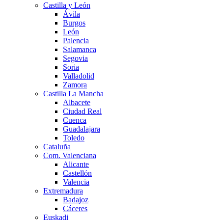
Castilla y León
Ávila
Burgos
León
Palencia
Salamanca
Segovia
Soria
Valladolid
Zamora
Castilla La Mancha
Albacete
Ciudad Real
Cuenca
Guadalajara
Toledo
Cataluña
Com. Valenciana
Alicante
Castellón
Valencia
Extremadura
Badajoz
Cáceres
Euskadi