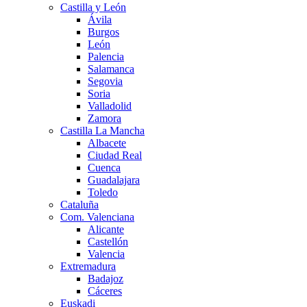
Castilla y León
Ávila
Burgos
León
Palencia
Salamanca
Segovia
Soria
Valladolid
Zamora
Castilla La Mancha
Albacete
Ciudad Real
Cuenca
Guadalajara
Toledo
Cataluña
Com. Valenciana
Alicante
Castellón
Valencia
Extremadura
Badajoz
Cáceres
Euskadi