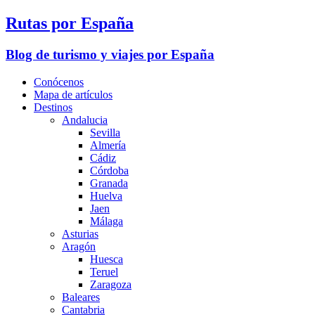
Rutas por España
Blog de turismo y viajes por España
Conócenos
Mapa de artículos
Destinos
Andalucia
Sevilla
Almería
Cádiz
Córdoba
Granada
Huelva
Jaen
Málaga
Asturias
Aragón
Huesca
Teruel
Zaragoza
Baleares
Cantabria