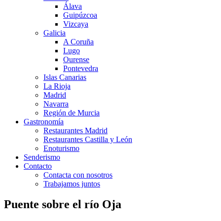
Álava
Guipúzcoa
Vizcaya
Galicia
A Coruña
Lugo
Ourense
Pontevedra
Islas Canarias
La Rioja
Madrid
Navarra
Región de Murcia
Gastronomía
Restaurantes Madrid
Restaurantes Castilla y León
Enoturismo
Senderismo
Contacto
Contacta con nosotros
Trabajamos juntos
Puente sobre el río Oja