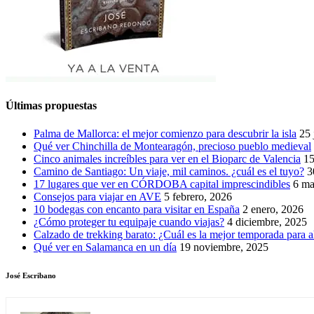
Últimas propuestas
Palma de Mallorca: el mejor comienzo para descubrir la isla
25 
Qué ver Chinchilla de Montearagón, precioso pueblo medieval
Cinco animales increíbles para ver en el Bioparc de Valencia
15
Camino de Santiago: Un viaje, mil caminos. ¿cuál es el tuyo?
3
17 lugares que ver en CÓRDOBA capital imprescindibles
6 ma
Consejos para viajar en AVE
5 febrero, 2026
10 bodegas con encanto para visitar en España
2 enero, 2026
¿Cómo proteger tu equipaje cuando viajas?
4 diciembre, 2025
Calzado de trekking barato: ¿Cuál es la mejor temporada para a
Qué ver en Salamanca en un día
19 noviembre, 2025
José Escribano