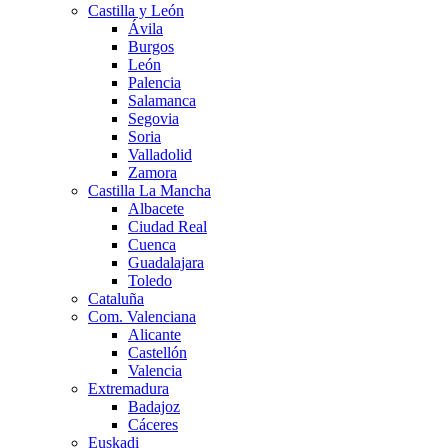
Castilla y León
Ávila
Burgos
León
Palencia
Salamanca
Segovia
Soria
Valladolid
Zamora
Castilla La Mancha
Albacete
Ciudad Real
Cuenca
Guadalajara
Toledo
Cataluña
Com. Valenciana
Alicante
Castellón
Valencia
Extremadura
Badajoz
Cáceres
Euskadi