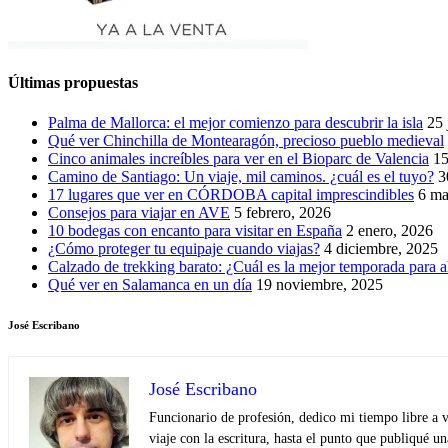
Últimas propuestas
Palma de Mallorca: el mejor comienzo para descubrir la isla
25 
Qué ver Chinchilla de Montearagón, precioso pueblo medieval
Cinco animales increíbles para ver en el Bioparc de Valencia
15
Camino de Santiago: Un viaje, mil caminos. ¿cuál es el tuyo?
3
17 lugares que ver en CÓRDOBA capital imprescindibles
6 ma
Consejos para viajar en AVE
5 febrero, 2026
10 bodegas con encanto para visitar en España
2 enero, 2026
¿Cómo proteger tu equipaje cuando viajas?
4 diciembre, 2025
Calzado de trekking barato: ¿Cuál es la mejor temporada para a
Qué ver en Salamanca en un día
19 noviembre, 2025
José Escribano
José Escribano
Funcionario de profesión, dedico mi tiempo libre a v
viaje con la escritura, hasta el punto que publiqué u