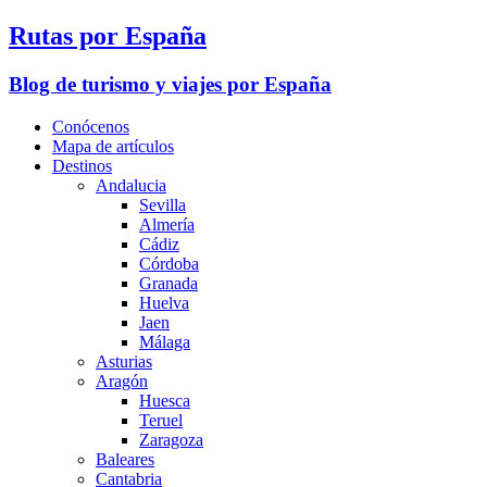
Rutas por España
Blog de turismo y viajes por España
Conócenos
Mapa de artículos
Destinos
Andalucia
Sevilla
Almería
Cádiz
Córdoba
Granada
Huelva
Jaen
Málaga
Asturias
Aragón
Huesca
Teruel
Zaragoza
Baleares
Cantabria