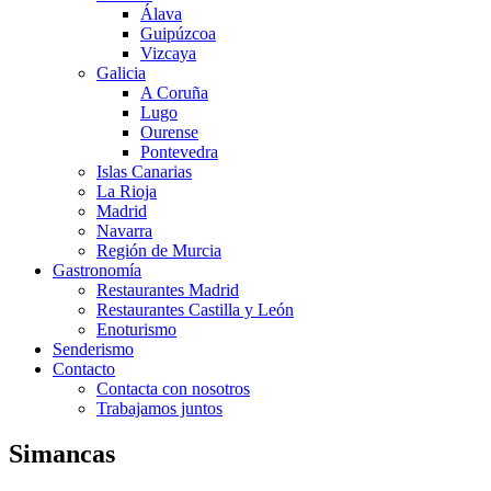
Álava
Guipúzcoa
Vizcaya
Galicia
A Coruña
Lugo
Ourense
Pontevedra
Islas Canarias
La Rioja
Madrid
Navarra
Región de Murcia
Gastronomía
Restaurantes Madrid
Restaurantes Castilla y León
Enoturismo
Senderismo
Contacto
Contacta con nosotros
Trabajamos juntos
Simancas