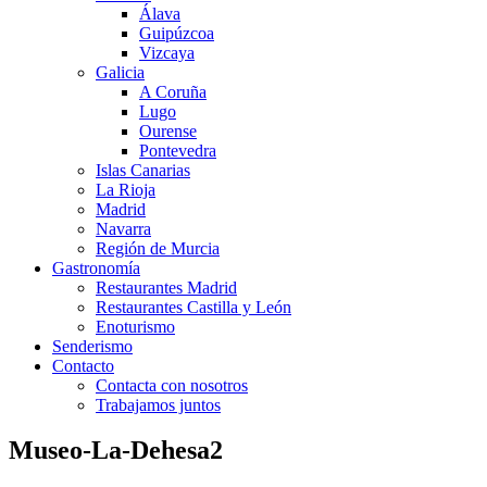
Álava
Guipúzcoa
Vizcaya
Galicia
A Coruña
Lugo
Ourense
Pontevedra
Islas Canarias
La Rioja
Madrid
Navarra
Región de Murcia
Gastronomía
Restaurantes Madrid
Restaurantes Castilla y León
Enoturismo
Senderismo
Contacto
Contacta con nosotros
Trabajamos juntos
Museo-La-Dehesa2