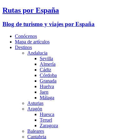
Rutas por España
Blog de turismo y viajes por España
Conócenos
Mapa de artículos
Destinos
Andalucia
Sevilla
Almería
Cádiz
Córdoba
Granada
Huelva
Jaen
Málaga
Asturias
Aragón
Huesca
Teruel
Zaragoza
Baleares
Cantabria