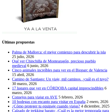
Últimas propuestas
Palma de Mallorca: el mejor comienzo para descubrir la isla
25 julio, 2026
Qué ver Chinchilla de Montearagón, precioso pueblo
medieval
6 junio, 2026
Cinco animales increíbles para ver en el Bioparc de Valencia
15 abril, 2026
Camino de Santiago: Un viaje, mil caminos. ¿cuál es el tuyo?
30 marzo, 2026
17 lugares que ver en CÓRDOBA capital imprescindibles
6
marzo, 2026
Consejos para viajar en AVE
5 febrero, 2026
10 bodegas con encanto para visitar en España
2 enero, 2026
¿Cómo proteger tu equipaje cuando viajas?
4 diciembre, 2025
Calzado de trekking barato: ¿Cuál es la mejor temporada para