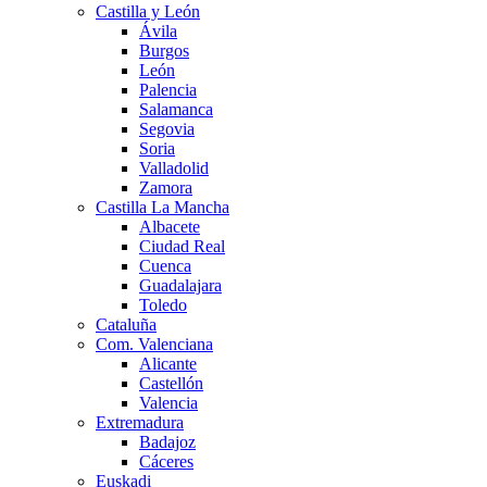
Castilla y León
Ávila
Burgos
León
Palencia
Salamanca
Segovia
Soria
Valladolid
Zamora
Castilla La Mancha
Albacete
Ciudad Real
Cuenca
Guadalajara
Toledo
Cataluña
Com. Valenciana
Alicante
Castellón
Valencia
Extremadura
Badajoz
Cáceres
Euskadi