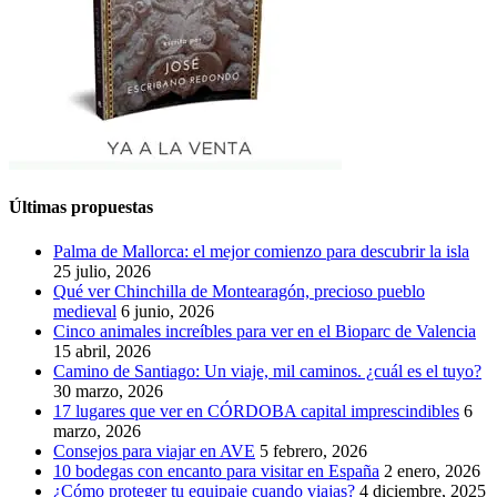
Últimas propuestas
Palma de Mallorca: el mejor comienzo para descubrir la isla
25 julio, 2026
Qué ver Chinchilla de Montearagón, precioso pueblo
medieval
6 junio, 2026
Cinco animales increíbles para ver en el Bioparc de Valencia
15 abril, 2026
Camino de Santiago: Un viaje, mil caminos. ¿cuál es el tuyo?
30 marzo, 2026
17 lugares que ver en CÓRDOBA capital imprescindibles
6
marzo, 2026
Consejos para viajar en AVE
5 febrero, 2026
10 bodegas con encanto para visitar en España
2 enero, 2026
¿Cómo proteger tu equipaje cuando viajas?
4 diciembre, 2025