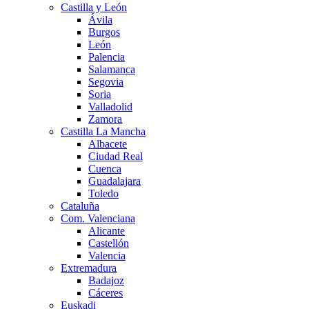
Castilla y León
Ávila
Burgos
León
Palencia
Salamanca
Segovia
Soria
Valladolid
Zamora
Castilla La Mancha
Albacete
Ciudad Real
Cuenca
Guadalajara
Toledo
Cataluña
Com. Valenciana
Alicante
Castellón
Valencia
Extremadura
Badajoz
Cáceres
Euskadi