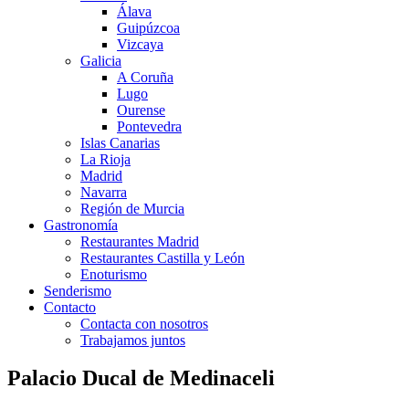
Álava
Guipúzcoa
Vizcaya
Galicia
A Coruña
Lugo
Ourense
Pontevedra
Islas Canarias
La Rioja
Madrid
Navarra
Región de Murcia
Gastronomía
Restaurantes Madrid
Restaurantes Castilla y León
Enoturismo
Senderismo
Contacto
Contacta con nosotros
Trabajamos juntos
Palacio Ducal de Medinaceli