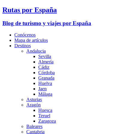
Rutas por España
Blog de turismo y viajes por España
Conócenos
Mapa de artículos
Destinos
Andalucia
Sevilla
Almería
Cádiz
Córdoba
Granada
Huelva
Jaen
Málaga
Asturias
Aragón
Huesca
Teruel
Zaragoza
Baleares
Cantabria