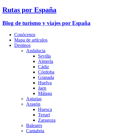
Rutas por España
Blog de turismo y viajes por España
Conócenos
Mapa de artículos
Destinos
Andalucia
Sevilla
Almería
Cádiz
Córdoba
Granada
Huelva
Jaen
Málaga
Asturias
Aragón
Huesca
Teruel
Zaragoza
Baleares
Cantabria