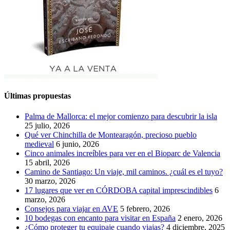
Últimas propuestas
Palma de Mallorca: el mejor comienzo para descubrir la isla
25 julio, 2026
Qué ver Chinchilla de Montearagón, precioso pueblo
medieval
6 junio, 2026
Cinco animales increíbles para ver en el Bioparc de Valencia
15 abril, 2026
Camino de Santiago: Un viaje, mil caminos. ¿cuál es el tuyo?
30 marzo, 2026
17 lugares que ver en CÓRDOBA capital imprescindibles
6
marzo, 2026
Consejos para viajar en AVE
5 febrero, 2026
10 bodegas con encanto para visitar en España
2 enero, 2026
¿Cómo proteger tu equipaje cuando viajas?
4 diciembre, 2025