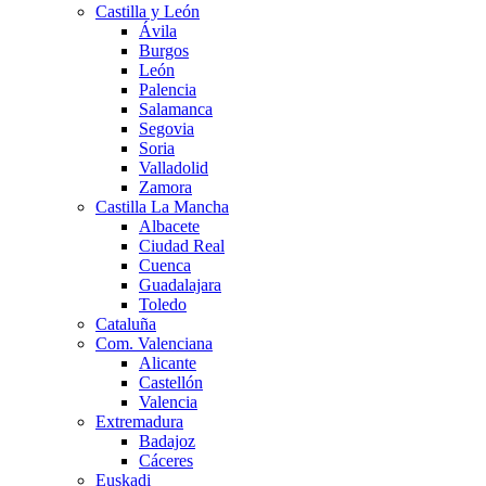
Castilla y León
Ávila
Burgos
León
Palencia
Salamanca
Segovia
Soria
Valladolid
Zamora
Castilla La Mancha
Albacete
Ciudad Real
Cuenca
Guadalajara
Toledo
Cataluña
Com. Valenciana
Alicante
Castellón
Valencia
Extremadura
Badajoz
Cáceres
Euskadi