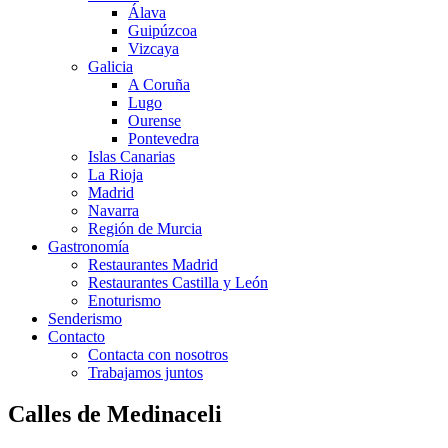
Álava
Guipúzcoa
Vizcaya
Galicia
A Coruña
Lugo
Ourense
Pontevedra
Islas Canarias
La Rioja
Madrid
Navarra
Región de Murcia
Gastronomía
Restaurantes Madrid
Restaurantes Castilla y León
Enoturismo
Senderismo
Contacto
Contacta con nosotros
Trabajamos juntos
Calles de Medinaceli