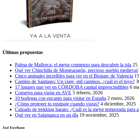
Últimas propuestas
Palma de Mallorca: el mejor comienzo para descubrir la isla
25 
Qué ver Chinchilla de Montearagón, precioso pueblo medieval
Cinco animales increíbles para ver en el Bioparc de Valencia
15
Camino de Santiago: Un viaje, mil caminos. ¿cuál es el tuyo?
3
17 lugares que ver en CÓRDOBA capital imprescindibles
6 ma
Consejos para viajar en AVE
5 febrero, 2026
10 bodegas con encanto para visitar en España
2 enero, 2026
¿Cómo proteger tu equipaje cuando viajas?
4 diciembre, 2025
Calzado de trekking barato: ¿Cuál es la mejor temporada para a
Qué ver en Salamanca en un día
19 noviembre, 2025
José Escribano