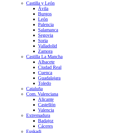
Castilla y León
Ávila
Burgos
León
Palencia
Salamanca
Segovia
Soria
Valladolid
Zamora
Castilla La Mancha
Albacete
Ciudad Real
Cuenca
Guadalajara
Toledo
Cataluña
Com. Valenciana
Alicante
Castellón
Valencia
Extremadura
Badajoz
Cáceres
Euskadi