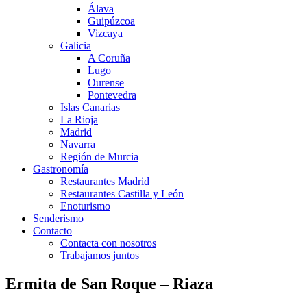
Álava
Guipúzcoa
Vizcaya
Galicia
A Coruña
Lugo
Ourense
Pontevedra
Islas Canarias
La Rioja
Madrid
Navarra
Región de Murcia
Gastronomía
Restaurantes Madrid
Restaurantes Castilla y León
Enoturismo
Senderismo
Contacto
Contacta con nosotros
Trabajamos juntos
Ermita de San Roque – Riaza