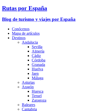
Rutas por España
Blog de turismo y viajes por España
Conócenos
Mapa de artículos
Destinos
Andalucia
Sevilla
Almería
Cádiz
Córdoba
Granada
Huelva
Jaen
Málaga
Asturias
Aragón
Huesca
Teruel
Zaragoza
Baleares
Cantabria