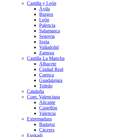
Castilla y León
Ávila
Burgos
León
Palencia
Salamanca
Segovia
Soria
Valladolid
Zamora
Castilla La Mancha
Albacete
Ciudad Real
Cuenca
Guadalajara
Toledo
Cataluña
Com. Valenciana
Alicante
Castellón
Valencia
Extremadura
Badajoz
Cáceres
Euskadi