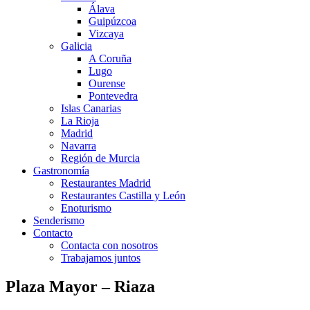
Álava
Guipúzcoa
Vizcaya
Galicia
A Coruña
Lugo
Ourense
Pontevedra
Islas Canarias
La Rioja
Madrid
Navarra
Región de Murcia
Gastronomía
Restaurantes Madrid
Restaurantes Castilla y León
Enoturismo
Senderismo
Contacto
Contacta con nosotros
Trabajamos juntos
Plaza Mayor – Riaza