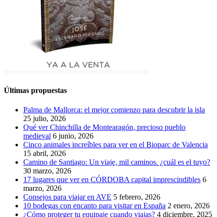
Últimas propuestas
Palma de Mallorca: el mejor comienzo para descubrir la isla
25 julio, 2026
Qué ver Chinchilla de Montearagón, precioso pueblo
medieval
6 junio, 2026
Cinco animales increíbles para ver en el Bioparc de Valencia
15 abril, 2026
Camino de Santiago: Un viaje, mil caminos. ¿cuál es el tuyo?
30 marzo, 2026
17 lugares que ver en CÓRDOBA capital imprescindibles
6
marzo, 2026
Consejos para viajar en AVE
5 febrero, 2026
10 bodegas con encanto para visitar en España
2 enero, 2026
¿Cómo proteger tu equipaje cuando viajas?
4 diciembre, 2025