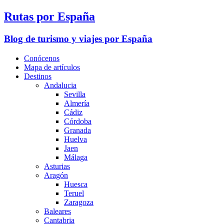
Rutas por España
Blog de turismo y viajes por España
Conócenos
Mapa de artículos
Destinos
Andalucia
Sevilla
Almería
Cádiz
Córdoba
Granada
Huelva
Jaen
Málaga
Asturias
Aragón
Huesca
Teruel
Zaragoza
Baleares
Cantabria