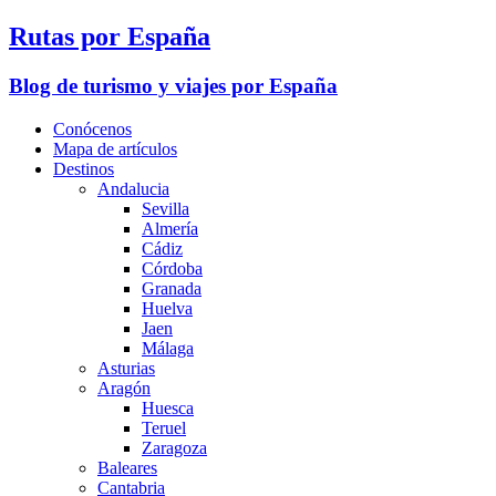
Rutas por España
Blog de turismo y viajes por España
Conócenos
Mapa de artículos
Destinos
Andalucia
Sevilla
Almería
Cádiz
Córdoba
Granada
Huelva
Jaen
Málaga
Asturias
Aragón
Huesca
Teruel
Zaragoza
Baleares
Cantabria