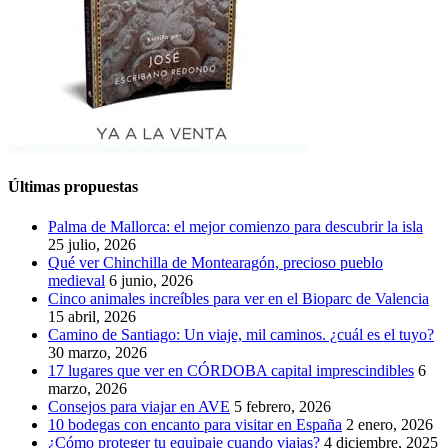
Últimas propuestas
Palma de Mallorca: el mejor comienzo para descubrir la isla
25 julio, 2026
Qué ver Chinchilla de Montearagón, precioso pueblo
medieval
6 junio, 2026
Cinco animales increíbles para ver en el Bioparc de Valencia
15 abril, 2026
Camino de Santiago: Un viaje, mil caminos. ¿cuál es el tuyo?
30 marzo, 2026
17 lugares que ver en CÓRDOBA capital imprescindibles
6
marzo, 2026
Consejos para viajar en AVE
5 febrero, 2026
10 bodegas con encanto para visitar en España
2 enero, 2026
¿Cómo proteger tu equipaje cuando viajas?
4 diciembre, 2025