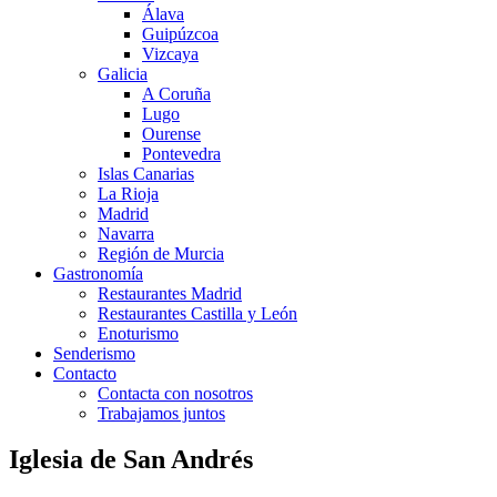
Álava
Guipúzcoa
Vizcaya
Galicia
A Coruña
Lugo
Ourense
Pontevedra
Islas Canarias
La Rioja
Madrid
Navarra
Región de Murcia
Gastronomía
Restaurantes Madrid
Restaurantes Castilla y León
Enoturismo
Senderismo
Contacto
Contacta con nosotros
Trabajamos juntos
Iglesia de San Andrés