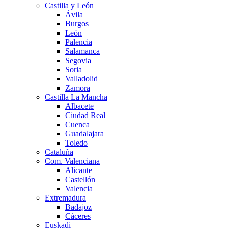
Castilla y León
Ávila
Burgos
León
Palencia
Salamanca
Segovia
Soria
Valladolid
Zamora
Castilla La Mancha
Albacete
Ciudad Real
Cuenca
Guadalajara
Toledo
Cataluña
Com. Valenciana
Alicante
Castellón
Valencia
Extremadura
Badajoz
Cáceres
Euskadi