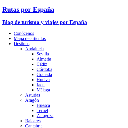
Rutas por España
Blog de turismo y viajes por España
Conócenos
Mapa de artículos
Destinos
Andalucia
Sevilla
Almería
Cádiz
Córdoba
Granada
Huelva
Jaen
Málaga
Asturias
Aragón
Huesca
Teruel
Zaragoza
Baleares
Cantabria