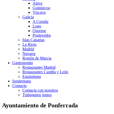
Álava
Guipúzcoa
Vizcaya
Galicia
A Coruña
Lugo
Ourense
Pontevedra
Islas Canarias
La Rioja
Madrid
Navarra
Región de Murcia
Gastronomía
Restaurantes Madrid
Restaurantes Castilla y León
Enoturismo
Senderismo
Contacto
Contacta con nosotros
Trabajamos juntos
Ayuntamiento de Ponferrada