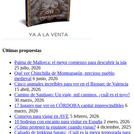
Últimas propuestas
Palma de Mallorca: el mejor comienzo para descubrir la isla
25 julio, 2026
Qué ver Chinchilla de Montearagón, precioso pueblo
medieval
6 junio, 2026
Cinco animales increíbles para ver en el Bioparc de Valencia
15 abril, 2026
Camino de Santiago: Un viaje, mil caminos. ¿cuál es el tuyo?
30 marzo, 2026
17 lugares que ver en CÓRDOBA capital imprescindibles
6
marzo, 2026
Consejos para viajar en AVE
5 febrero, 2026
10 bodegas con encanto para visitar en España
2 enero, 2026
¿Cómo proteger tu equipaje cuando viajas?
4 diciembre, 2025
Calzado de trekking barato: ¿Cuál es la mejor temporada para