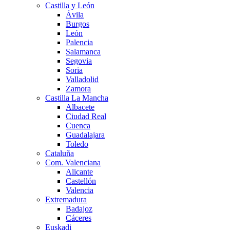
Castilla y León
Ávila
Burgos
León
Palencia
Salamanca
Segovia
Soria
Valladolid
Zamora
Castilla La Mancha
Albacete
Ciudad Real
Cuenca
Guadalajara
Toledo
Cataluña
Com. Valenciana
Alicante
Castellón
Valencia
Extremadura
Badajoz
Cáceres
Euskadi