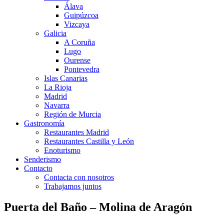
Álava
Guipúzcoa
Vizcaya
Galicia
A Coruña
Lugo
Ourense
Pontevedra
Islas Canarias
La Rioja
Madrid
Navarra
Región de Murcia
Gastronomía
Restaurantes Madrid
Restaurantes Castilla y León
Enoturismo
Senderismo
Contacto
Contacta con nosotros
Trabajamos juntos
Puerta del Baño – Molina de Aragón