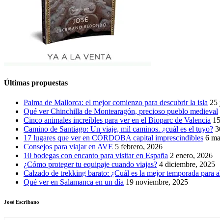
Últimas propuestas
Palma de Mallorca: el mejor comienzo para descubrir la isla
25 
Qué ver Chinchilla de Montearagón, precioso pueblo medieval
Cinco animales increíbles para ver en el Bioparc de Valencia
15
Camino de Santiago: Un viaje, mil caminos. ¿cuál es el tuyo?
3
17 lugares que ver en CÓRDOBA capital imprescindibles
6 ma
Consejos para viajar en AVE
5 febrero, 2026
10 bodegas con encanto para visitar en España
2 enero, 2026
¿Cómo proteger tu equipaje cuando viajas?
4 diciembre, 2025
Calzado de trekking barato: ¿Cuál es la mejor temporada para a
Qué ver en Salamanca en un día
19 noviembre, 2025
José Escribano