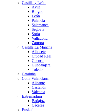
Castilla y León
Ávila
Burgos
León
Palencia
Salamanca
Segovia
Soria
Valladolid
Zamora
Castilla La Mancha
Albacete
Ciudad Real
Cuenca
Guadalajara
Toledo
Cataluña
Com. Valenciana
Alicante
Castellón
Valencia
Extremadura
Badajoz
Cáceres
Euskadi