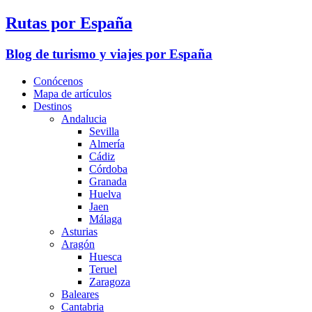
Rutas por España
Blog de turismo y viajes por España
Conócenos
Mapa de artículos
Destinos
Andalucia
Sevilla
Almería
Cádiz
Córdoba
Granada
Huelva
Jaen
Málaga
Asturias
Aragón
Huesca
Teruel
Zaragoza
Baleares
Cantabria