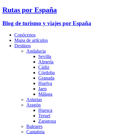
Rutas por España
Blog de turismo y viajes por España
Conócenos
Mapa de artículos
Destinos
Andalucia
Sevilla
Almería
Cádiz
Córdoba
Granada
Huelva
Jaen
Málaga
Asturias
Aragón
Huesca
Teruel
Zaragoza
Baleares
Cantabria