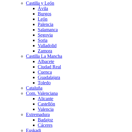
Castilla y León
Ávila
Burgos
León
Palencia
Salamanca
Segovia
Soria
Valladolid
Zamora
Castilla La Mancha
Albacete
Ciudad Real
Cuenca
Guadalajara
Toledo
Cataluña
Com. Valenciana
Alicante
Castellón
Valencia
Extremadura
Badajoz
Cáceres
Euskadi