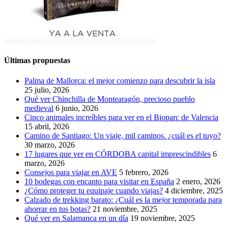
Últimas propuestas
Palma de Mallorca: el mejor comienzo para descubrir la isla
25 julio, 2026
Qué ver Chinchilla de Montearagón, precioso pueblo
medieval
6 junio, 2026
Cinco animales increíbles para ver en el Bioparc de Valencia
15 abril, 2026
Camino de Santiago: Un viaje, mil caminos. ¿cuál es el tuyo?
30 marzo, 2026
17 lugares que ver en CÓRDOBA capital imprescindibles
6
marzo, 2026
Consejos para viajar en AVE
5 febrero, 2026
10 bodegas con encanto para visitar en España
2 enero, 2026
¿Cómo proteger tu equipaje cuando viajas?
4 diciembre, 2025
Calzado de trekking barato: ¿Cuál es la mejor temporada para
ahorrar en tus botas?
21 noviembre, 2025
Qué ver en Salamanca en un día
19 noviembre, 2025