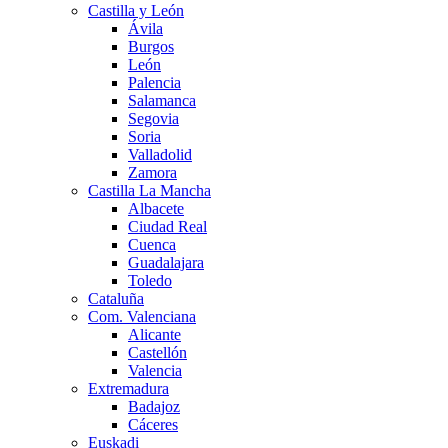
Castilla y León
Ávila
Burgos
León
Palencia
Salamanca
Segovia
Soria
Valladolid
Zamora
Castilla La Mancha
Albacete
Ciudad Real
Cuenca
Guadalajara
Toledo
Cataluña
Com. Valenciana
Alicante
Castellón
Valencia
Extremadura
Badajoz
Cáceres
Euskadi