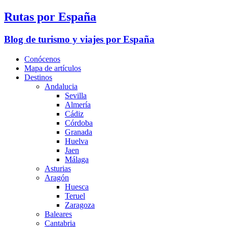
Rutas por España
Blog de turismo y viajes por España
Conócenos
Mapa de artículos
Destinos
Andalucia
Sevilla
Almería
Cádiz
Córdoba
Granada
Huelva
Jaen
Málaga
Asturias
Aragón
Huesca
Teruel
Zaragoza
Baleares
Cantabria