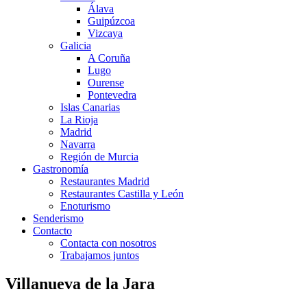
Álava
Guipúzcoa
Vizcaya
Galicia
A Coruña
Lugo
Ourense
Pontevedra
Islas Canarias
La Rioja
Madrid
Navarra
Región de Murcia
Gastronomía
Restaurantes Madrid
Restaurantes Castilla y León
Enoturismo
Senderismo
Contacto
Contacta con nosotros
Trabajamos juntos
Villanueva de la Jara