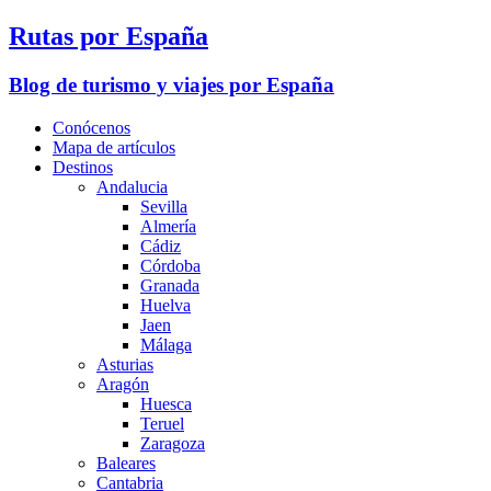
Rutas por España
Blog de turismo y viajes por España
Conócenos
Mapa de artículos
Destinos
Andalucia
Sevilla
Almería
Cádiz
Córdoba
Granada
Huelva
Jaen
Málaga
Asturias
Aragón
Huesca
Teruel
Zaragoza
Baleares
Cantabria