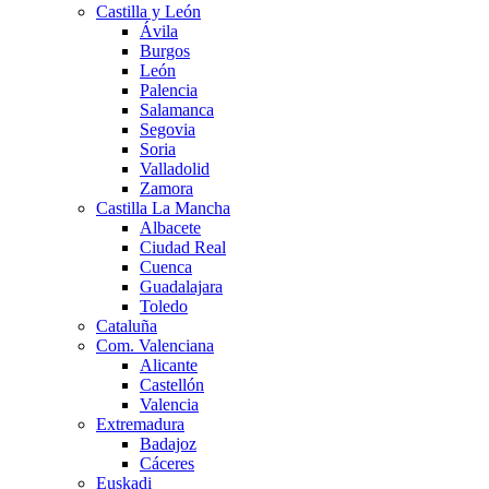
Castilla y León
Ávila
Burgos
León
Palencia
Salamanca
Segovia
Soria
Valladolid
Zamora
Castilla La Mancha
Albacete
Ciudad Real
Cuenca
Guadalajara
Toledo
Cataluña
Com. Valenciana
Alicante
Castellón
Valencia
Extremadura
Badajoz
Cáceres
Euskadi