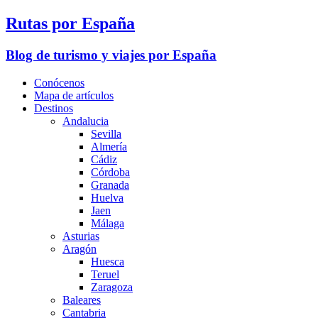
Rutas por España
Blog de turismo y viajes por España
Conócenos
Mapa de artículos
Destinos
Andalucia
Sevilla
Almería
Cádiz
Córdoba
Granada
Huelva
Jaen
Málaga
Asturias
Aragón
Huesca
Teruel
Zaragoza
Baleares
Cantabria