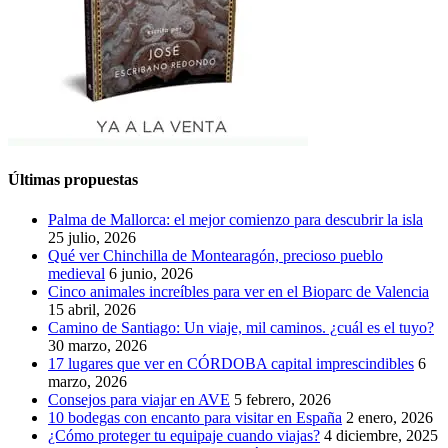
Últimas propuestas
Palma de Mallorca: el mejor comienzo para descubrir la isla
25 julio, 2026
Qué ver Chinchilla de Montearagón, precioso pueblo
medieval
6 junio, 2026
Cinco animales increíbles para ver en el Bioparc de Valencia
15 abril, 2026
Camino de Santiago: Un viaje, mil caminos. ¿cuál es el tuyo?
30 marzo, 2026
17 lugares que ver en CÓRDOBA capital imprescindibles
6
marzo, 2026
Consejos para viajar en AVE
5 febrero, 2026
10 bodegas con encanto para visitar en España
2 enero, 2026
¿Cómo proteger tu equipaje cuando viajas?
4 diciembre, 2025