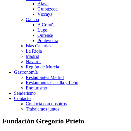
Álava
Guipúzcoa
Vizcaya
Galicia
A Coruña
Lugo
Ourense
Pontevedra
Islas Canarias
La Rioja
Madrid
Navarra
Región de Murcia
Gastronomía
Restaurantes Madrid
Restaurantes Castilla y León
Enoturismo
Senderismo
Contacto
Contacta con nosotros
Trabajamos juntos
Fundación Gregorio Prieto