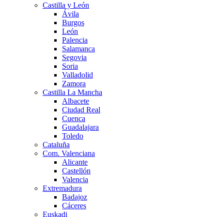
Castilla y León
Ávila
Burgos
León
Palencia
Salamanca
Segovia
Soria
Valladolid
Zamora
Castilla La Mancha
Albacete
Ciudad Real
Cuenca
Guadalajara
Toledo
Cataluña
Com. Valenciana
Alicante
Castellón
Valencia
Extremadura
Badajoz
Cáceres
Euskadi