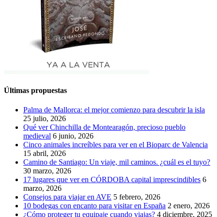
Últimas propuestas
Palma de Mallorca: el mejor comienzo para descubrir la isla
25 julio, 2026
Qué ver Chinchilla de Montearagón, precioso pueblo
medieval
6 junio, 2026
Cinco animales increíbles para ver en el Bioparc de Valencia
15 abril, 2026
Camino de Santiago: Un viaje, mil caminos. ¿cuál es el tuyo?
30 marzo, 2026
17 lugares que ver en CÓRDOBA capital imprescindibles
6
marzo, 2026
Consejos para viajar en AVE
5 febrero, 2026
10 bodegas con encanto para visitar en España
2 enero, 2026
¿Cómo proteger tu equipaje cuando viajas?
4 diciembre, 2025