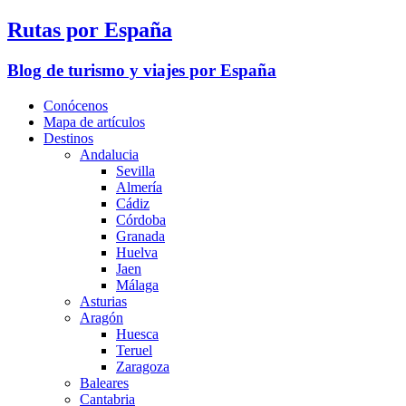
Rutas por España
Blog de turismo y viajes por España
Conócenos
Mapa de artículos
Destinos
Andalucia
Sevilla
Almería
Cádiz
Córdoba
Granada
Huelva
Jaen
Málaga
Asturias
Aragón
Huesca
Teruel
Zaragoza
Baleares
Cantabria