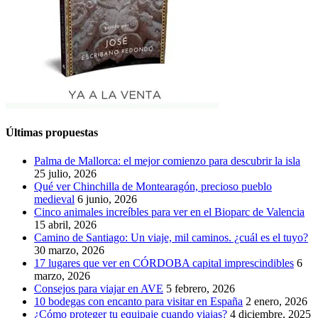
Últimas propuestas
Palma de Mallorca: el mejor comienzo para descubrir la isla
25 julio, 2026
Qué ver Chinchilla de Montearagón, precioso pueblo
medieval
6 junio, 2026
Cinco animales increíbles para ver en el Bioparc de Valencia
15 abril, 2026
Camino de Santiago: Un viaje, mil caminos. ¿cuál es el tuyo?
30 marzo, 2026
17 lugares que ver en CÓRDOBA capital imprescindibles
6
marzo, 2026
Consejos para viajar en AVE
5 febrero, 2026
10 bodegas con encanto para visitar en España
2 enero, 2026
¿Cómo proteger tu equipaje cuando viajas?
4 diciembre, 2025