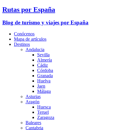
Rutas por España
Blog de turismo y viajes por España
Conócenos
Mapa de artículos
Destinos
Andalucia
Sevilla
Almería
Cádiz
Córdoba
Granada
Huelva
Jaen
Málaga
Asturias
Aragón
Huesca
Teruel
Zaragoza
Baleares
Cantabria