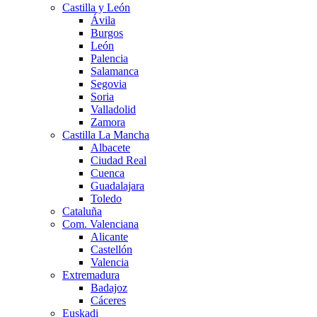
Castilla y León
Ávila
Burgos
León
Palencia
Salamanca
Segovia
Soria
Valladolid
Zamora
Castilla La Mancha
Albacete
Ciudad Real
Cuenca
Guadalajara
Toledo
Cataluña
Com. Valenciana
Alicante
Castellón
Valencia
Extremadura
Badajoz
Cáceres
Euskadi