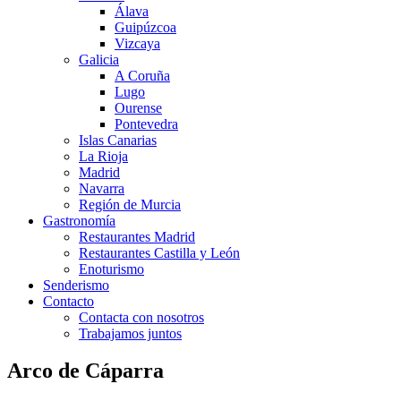
Álava
Guipúzcoa
Vizcaya
Galicia
A Coruña
Lugo
Ourense
Pontevedra
Islas Canarias
La Rioja
Madrid
Navarra
Región de Murcia
Gastronomía
Restaurantes Madrid
Restaurantes Castilla y León
Enoturismo
Senderismo
Contacto
Contacta con nosotros
Trabajamos juntos
Arco de Cáparra