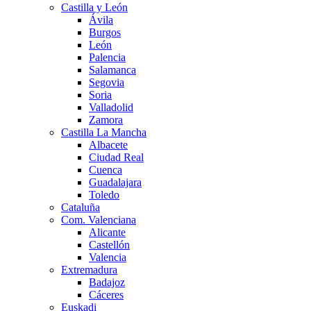
Castilla y León
Ávila
Burgos
León
Palencia
Salamanca
Segovia
Soria
Valladolid
Zamora
Castilla La Mancha
Albacete
Ciudad Real
Cuenca
Guadalajara
Toledo
Cataluña
Com. Valenciana
Alicante
Castellón
Valencia
Extremadura
Badajoz
Cáceres
Euskadi