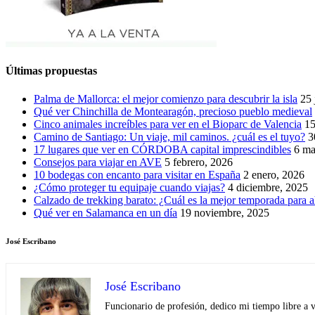
Últimas propuestas
Palma de Mallorca: el mejor comienzo para descubrir la isla
25 
Qué ver Chinchilla de Montearagón, precioso pueblo medieval
Cinco animales increíbles para ver en el Bioparc de Valencia
15
Camino de Santiago: Un viaje, mil caminos. ¿cuál es el tuyo?
3
17 lugares que ver en CÓRDOBA capital imprescindibles
6 ma
Consejos para viajar en AVE
5 febrero, 2026
10 bodegas con encanto para visitar en España
2 enero, 2026
¿Cómo proteger tu equipaje cuando viajas?
4 diciembre, 2025
Calzado de trekking barato: ¿Cuál es la mejor temporada para a
Qué ver en Salamanca en un día
19 noviembre, 2025
José Escribano
José Escribano
Funcionario de profesión, dedico mi tiempo libre a v