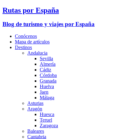
Rutas por España
Blog de turismo y viajes por España
Conócenos
Mapa de artículos
Destinos
Andalucia
Sevilla
Almería
Cádiz
Córdoba
Granada
Huelva
Jaen
Málaga
Asturias
Aragón
Huesca
Teruel
Zaragoza
Baleares
Cantabria