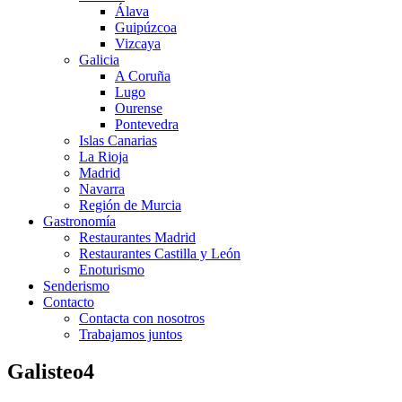
Álava
Guipúzcoa
Vizcaya
Galicia
A Coruña
Lugo
Ourense
Pontevedra
Islas Canarias
La Rioja
Madrid
Navarra
Región de Murcia
Gastronomía
Restaurantes Madrid
Restaurantes Castilla y León
Enoturismo
Senderismo
Contacto
Contacta con nosotros
Trabajamos juntos
Galisteo4