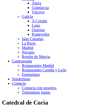
Álava
Guipúzcoa
Vizcaya
Galicia
A Coruña
Lugo
Ourense
Pontevedra
Islas Canarias
La Rioja
Madrid
Navarra
Región de Murcia
Gastronomía
Restaurantes Madrid
Restaurantes Castilla y León
Enoturismo
Senderismo
Contacto
Contacta con nosotros
Trabajamos juntos
Catedral de Coria