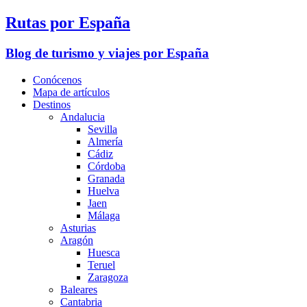
Rutas por España
Blog de turismo y viajes por España
Conócenos
Mapa de artículos
Destinos
Andalucia
Sevilla
Almería
Cádiz
Córdoba
Granada
Huelva
Jaen
Málaga
Asturias
Aragón
Huesca
Teruel
Zaragoza
Baleares
Cantabria