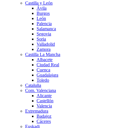
Castilla y León
Ávila
Burgos
León
Palencia
Salamanca
Segovia
Soria
Valladolid
Zamora
Castilla La Mancha
Albacete
Ciudad Real
Cuenca
Guadalajara
Toledo
Cataluña
Com. Valenciana
Alicante
Castellón
Valencia
Extremadura
Badajoz
Cáceres
Euskadi