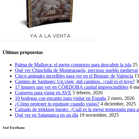
Últimas propuestas
Palma de Mallorca: el mejor comienzo para descubrir la isla
25 
Qué ver Chinchilla de Montearagón, precioso pueblo medieval
Cinco animales increíbles para ver en el Bioparc de Valencia
15
Camino de Santiago: Un viaje, mil caminos. ¿cuál es el tuyo?
3
17 lugares que ver en CÓRDOBA capital imprescindibles
6 ma
Consejos para viajar en AVE
5 febrero, 2026
10 bodegas con encanto para visitar en España
2 enero, 2026
¿Cómo proteger tu equipaje cuando viajas?
4 diciembre, 2025
Calzado de trekking barato: ¿Cuál es la mejor temporada para a
Qué ver en Salamanca en un día
19 noviembre, 2025
José Escribano