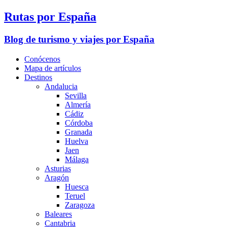
Rutas por España
Blog de turismo y viajes por España
Conócenos
Mapa de artículos
Destinos
Andalucia
Sevilla
Almería
Cádiz
Córdoba
Granada
Huelva
Jaen
Málaga
Asturias
Aragón
Huesca
Teruel
Zaragoza
Baleares
Cantabria