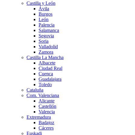
Castilla y León
Ávila
Burgos
León
Palencia
Salamanca
Segovia
Soria
Valladolid
Zamora
Castilla La Mancha
Albacete
Ciudad Real
Cuenca
Guadalajara
Toledo
Cataluña
Com. Valenciana
Alicante
Castellón
Valencia
Extremadura
Badajoz
Cáceres
Euskadi