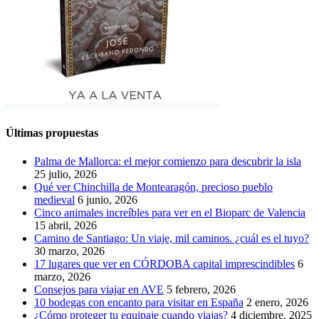
Últimas propuestas
Palma de Mallorca: el mejor comienzo para descubrir la isla
25 julio, 2026
Qué ver Chinchilla de Montearagón, precioso pueblo
medieval
6 junio, 2026
Cinco animales increíbles para ver en el Bioparc de Valencia
15 abril, 2026
Camino de Santiago: Un viaje, mil caminos. ¿cuál es el tuyo?
30 marzo, 2026
17 lugares que ver en CÓRDOBA capital imprescindibles
6
marzo, 2026
Consejos para viajar en AVE
5 febrero, 2026
10 bodegas con encanto para visitar en España
2 enero, 2026
¿Cómo proteger tu equipaje cuando viajas?
4 diciembre, 2025