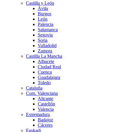
Castilla y León
Ávila
Burgos
León
Palencia
Salamanca
Segovia
Soria
Valladolid
Zamora
Castilla La Mancha
Albacete
Ciudad Real
Cuenca
Guadalajara
Toledo
Cataluña
Com. Valenciana
Alicante
Castellón
Valencia
Extremadura
Badajoz
Cáceres
Euskadi