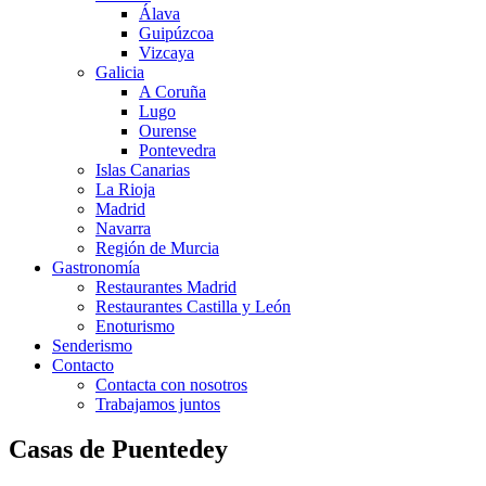
Álava
Guipúzcoa
Vizcaya
Galicia
A Coruña
Lugo
Ourense
Pontevedra
Islas Canarias
La Rioja
Madrid
Navarra
Región de Murcia
Gastronomía
Restaurantes Madrid
Restaurantes Castilla y León
Enoturismo
Senderismo
Contacto
Contacta con nosotros
Trabajamos juntos
Casas de Puentedey