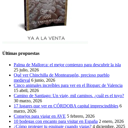
Últimas propuestas
Palma de Mallorca: el mejor comienzo para descubrir la isla
25 julio, 2026
Qué ver Chinchilla de Montearagón, precioso pueblo
medieval
6 junio, 2026
Cinco animales increíbles para ver en el Bioparc de Valencia
15 abril, 2026
Camino de Santiago: Un viaje, mil caminos. ¿cuál es el tuyo?
30 marzo, 2026
17 lugares que ver en CÓRDOBA capital imprescindibles
6
marzo, 2026
Consejos para viajar en AVE
5 febrero, 2026
10 bodegas con encanto para visitar en España
2 enero, 2026
¿Cómo proteger tu equipaje cuando viajas?
4 diciembre, 2025