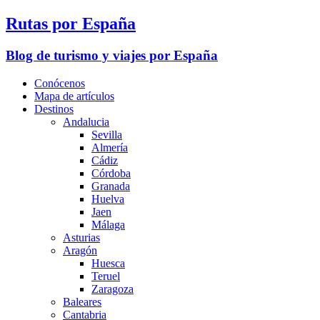
Rutas por España
Blog de turismo y viajes por España
Conócenos
Mapa de artículos
Destinos
Andalucia
Sevilla
Almería
Cádiz
Córdoba
Granada
Huelva
Jaen
Málaga
Asturias
Aragón
Huesca
Teruel
Zaragoza
Baleares
Cantabria