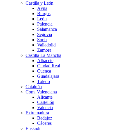
Castilla y León
Ávila
Burgos
León
Palencia
Salamanca
Segovia
Soria
Valladolid
Zamora
Castilla La Mancha
Albacete
Ciudad Real
Cuenca
Guadalajara
Toledo
Cataluña
Com. Valenciana
Alicante
Castellón
Valencia
Extremadura
Badajoz
Cáceres
Euskadi