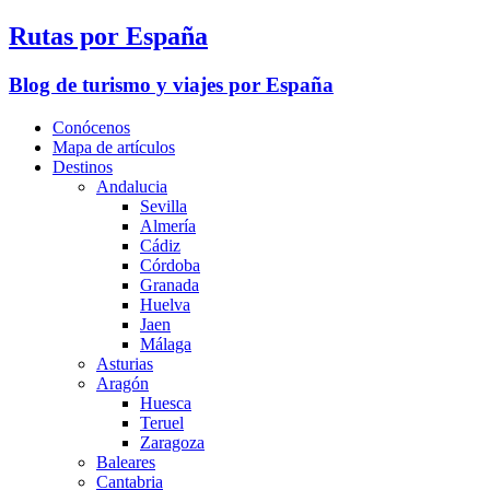
Rutas por España
Blog de turismo y viajes por España
Conócenos
Mapa de artículos
Destinos
Andalucia
Sevilla
Almería
Cádiz
Córdoba
Granada
Huelva
Jaen
Málaga
Asturias
Aragón
Huesca
Teruel
Zaragoza
Baleares
Cantabria