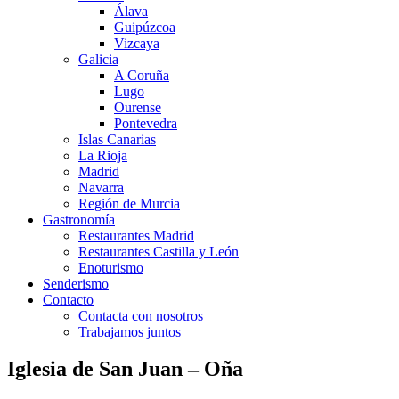
Álava
Guipúzcoa
Vizcaya
Galicia
A Coruña
Lugo
Ourense
Pontevedra
Islas Canarias
La Rioja
Madrid
Navarra
Región de Murcia
Gastronomía
Restaurantes Madrid
Restaurantes Castilla y León
Enoturismo
Senderismo
Contacto
Contacta con nosotros
Trabajamos juntos
Iglesia de San Juan – Oña