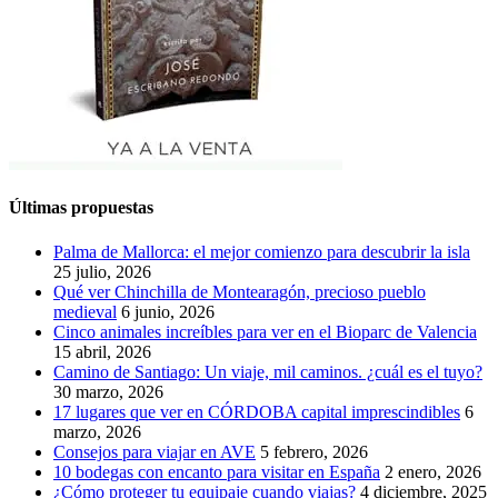
Últimas propuestas
Palma de Mallorca: el mejor comienzo para descubrir la isla
25 julio, 2026
Qué ver Chinchilla de Montearagón, precioso pueblo
medieval
6 junio, 2026
Cinco animales increíbles para ver en el Bioparc de Valencia
15 abril, 2026
Camino de Santiago: Un viaje, mil caminos. ¿cuál es el tuyo?
30 marzo, 2026
17 lugares que ver en CÓRDOBA capital imprescindibles
6
marzo, 2026
Consejos para viajar en AVE
5 febrero, 2026
10 bodegas con encanto para visitar en España
2 enero, 2026
¿Cómo proteger tu equipaje cuando viajas?
4 diciembre, 2025