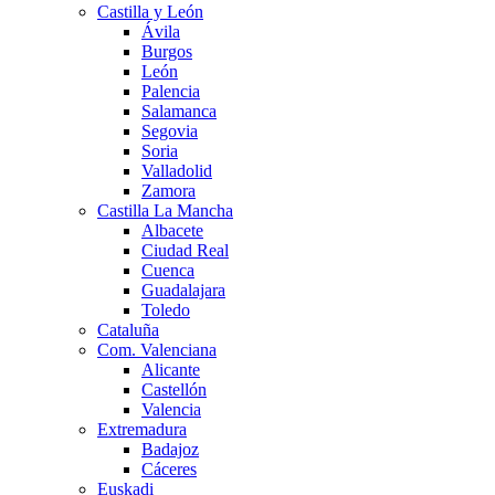
Castilla y León
Ávila
Burgos
León
Palencia
Salamanca
Segovia
Soria
Valladolid
Zamora
Castilla La Mancha
Albacete
Ciudad Real
Cuenca
Guadalajara
Toledo
Cataluña
Com. Valenciana
Alicante
Castellón
Valencia
Extremadura
Badajoz
Cáceres
Euskadi