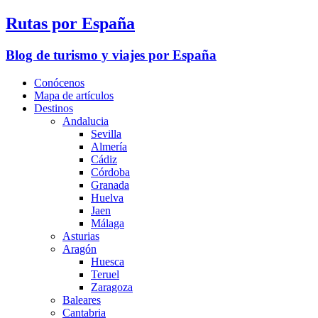
Rutas por España
Blog de turismo y viajes por España
Conócenos
Mapa de artículos
Destinos
Andalucia
Sevilla
Almería
Cádiz
Córdoba
Granada
Huelva
Jaen
Málaga
Asturias
Aragón
Huesca
Teruel
Zaragoza
Baleares
Cantabria