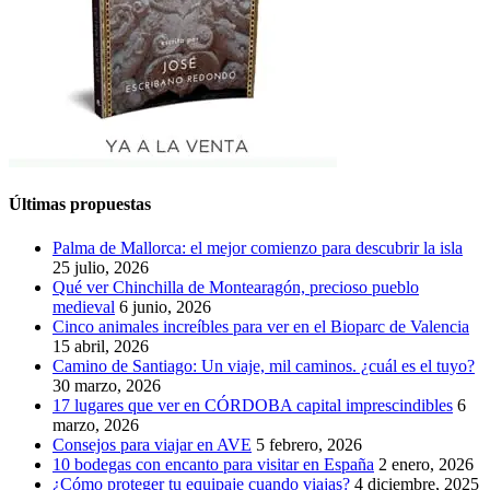
Últimas propuestas
Palma de Mallorca: el mejor comienzo para descubrir la isla
25 julio, 2026
Qué ver Chinchilla de Montearagón, precioso pueblo
medieval
6 junio, 2026
Cinco animales increíbles para ver en el Bioparc de Valencia
15 abril, 2026
Camino de Santiago: Un viaje, mil caminos. ¿cuál es el tuyo?
30 marzo, 2026
17 lugares que ver en CÓRDOBA capital imprescindibles
6
marzo, 2026
Consejos para viajar en AVE
5 febrero, 2026
10 bodegas con encanto para visitar en España
2 enero, 2026
¿Cómo proteger tu equipaje cuando viajas?
4 diciembre, 2025