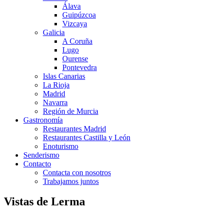
Álava
Guipúzcoa
Vizcaya
Galicia
A Coruña
Lugo
Ourense
Pontevedra
Islas Canarias
La Rioja
Madrid
Navarra
Región de Murcia
Gastronomía
Restaurantes Madrid
Restaurantes Castilla y León
Enoturismo
Senderismo
Contacto
Contacta con nosotros
Trabajamos juntos
Vistas de Lerma