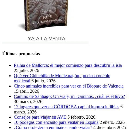
Últimas propuestas
Palma de Mallorca: el mejor comienzo para descubrir la isla
25 julio, 2026
Qué ver Chinchilla de Montearagón, precioso pueblo
medieval
6 junio, 2026
Cinco animales increíbles para ver en el Bioparc de Valencia
15 abril, 2026
Camino de Santiago: Un viaje, mil caminos. ¿cuál es el tuyo?
30 marzo, 2026
17 lugares que ver en CÓRDOBA capital imprescindibles
6
marzo, 2026
Consejos para viajar en AVE
5 febrero, 2026
10 bodegas con encanto para visitar en España
2 enero, 2026
¿Cómo proteger tu equipaje cuando viajas?
4 diciembre, 2025