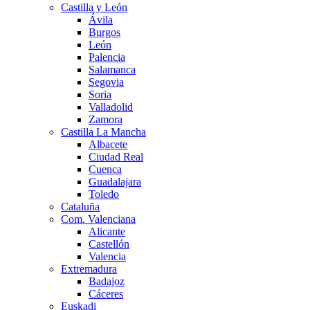
Castilla y León
Ávila
Burgos
León
Palencia
Salamanca
Segovia
Soria
Valladolid
Zamora
Castilla La Mancha
Albacete
Ciudad Real
Cuenca
Guadalajara
Toledo
Cataluña
Com. Valenciana
Alicante
Castellón
Valencia
Extremadura
Badajoz
Cáceres
Euskadi