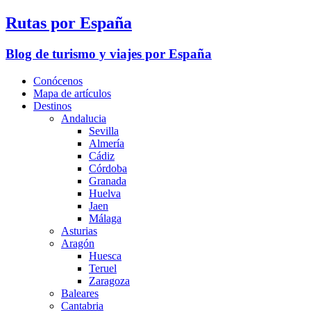
Rutas por España
Blog de turismo y viajes por España
Conócenos
Mapa de artículos
Destinos
Andalucia
Sevilla
Almería
Cádiz
Córdoba
Granada
Huelva
Jaen
Málaga
Asturias
Aragón
Huesca
Teruel
Zaragoza
Baleares
Cantabria