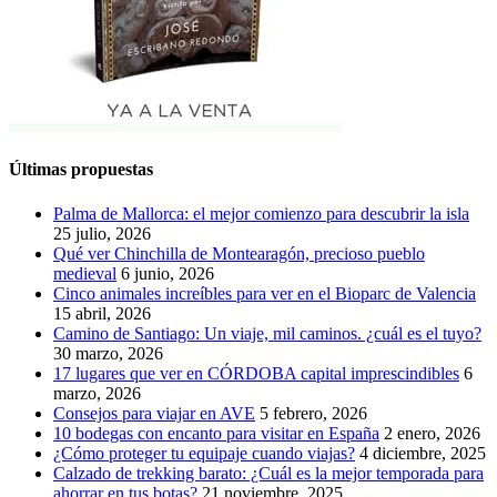
Últimas propuestas
Palma de Mallorca: el mejor comienzo para descubrir la isla
25 julio, 2026
Qué ver Chinchilla de Montearagón, precioso pueblo
medieval
6 junio, 2026
Cinco animales increíbles para ver en el Bioparc de Valencia
15 abril, 2026
Camino de Santiago: Un viaje, mil caminos. ¿cuál es el tuyo?
30 marzo, 2026
17 lugares que ver en CÓRDOBA capital imprescindibles
6
marzo, 2026
Consejos para viajar en AVE
5 febrero, 2026
10 bodegas con encanto para visitar en España
2 enero, 2026
¿Cómo proteger tu equipaje cuando viajas?
4 diciembre, 2025
Calzado de trekking barato: ¿Cuál es la mejor temporada para
ahorrar en tus botas?
21 noviembre, 2025