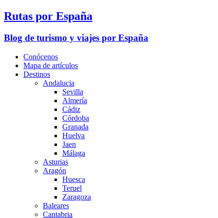
Rutas por España
Blog de turismo y viajes por España
Conócenos
Mapa de artículos
Destinos
Andalucia
Sevilla
Almería
Cádiz
Córdoba
Granada
Huelva
Jaen
Málaga
Asturias
Aragón
Huesca
Teruel
Zaragoza
Baleares
Cantabria