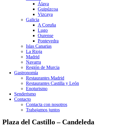
Álava
Guipúzcoa
Vizcaya
Galicia
A Coruña
Lugo
Ourense
Pontevedra
Islas Canarias
La Rioja
Madrid
Navarra
Región de Murcia
Gastronomía
Restaurantes Madrid
Restaurantes Castilla y León
Enoturismo
Senderismo
Contacto
Contacta con nosotros
Trabajamos juntos
Plaza del Castillo – Candeleda