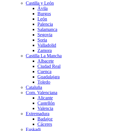
Castilla y León
Ávila
Burgos
León
Palencia
Salamanca
Segovia
Soria
Valladolid
Zamora
Castilla La Mancha
Albacete
Ciudad Real
Cuenca
Guadalajara
Toledo
Cataluña
Com. Valenciana
Alicante
Castellón
Valencia
Extremadura
Badajoz
Cáceres
Euskadi