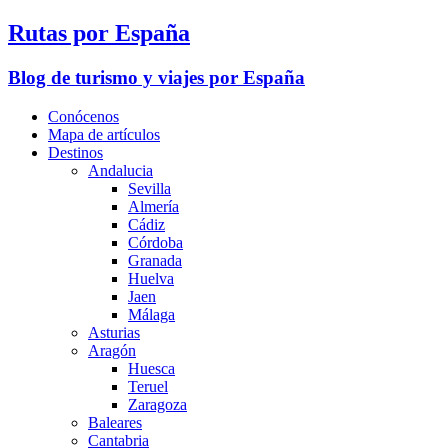
Rutas por España
Blog de turismo y viajes por España
Conócenos
Mapa de artículos
Destinos
Andalucia
Sevilla
Almería
Cádiz
Córdoba
Granada
Huelva
Jaen
Málaga
Asturias
Aragón
Huesca
Teruel
Zaragoza
Baleares
Cantabria