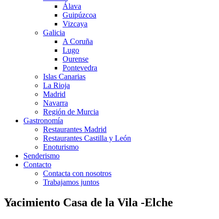
Álava
Guipúzcoa
Vizcaya
Galicia
A Coruña
Lugo
Ourense
Pontevedra
Islas Canarias
La Rioja
Madrid
Navarra
Región de Murcia
Gastronomía
Restaurantes Madrid
Restaurantes Castilla y León
Enoturismo
Senderismo
Contacto
Contacta con nosotros
Trabajamos juntos
Yacimiento Casa de la Vila -Elche