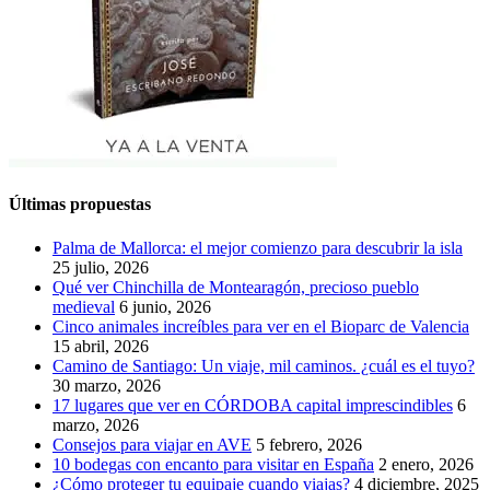
Últimas propuestas
Palma de Mallorca: el mejor comienzo para descubrir la isla
25 julio, 2026
Qué ver Chinchilla de Montearagón, precioso pueblo
medieval
6 junio, 2026
Cinco animales increíbles para ver en el Bioparc de Valencia
15 abril, 2026
Camino de Santiago: Un viaje, mil caminos. ¿cuál es el tuyo?
30 marzo, 2026
17 lugares que ver en CÓRDOBA capital imprescindibles
6
marzo, 2026
Consejos para viajar en AVE
5 febrero, 2026
10 bodegas con encanto para visitar en España
2 enero, 2026
¿Cómo proteger tu equipaje cuando viajas?
4 diciembre, 2025