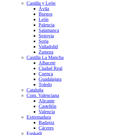
Castilla y León
Ávila
Burgos
León
Palencia
Salamanca
Segovia
Soria
Valladolid
Zamora
Castilla La Mancha
Albacete
Ciudad Real
Cuenca
Guadalajara
Toledo
Cataluña
Com. Valenciana
Alicante
Castellón
Valencia
Extremadura
Badajoz
Cáceres
Euskadi