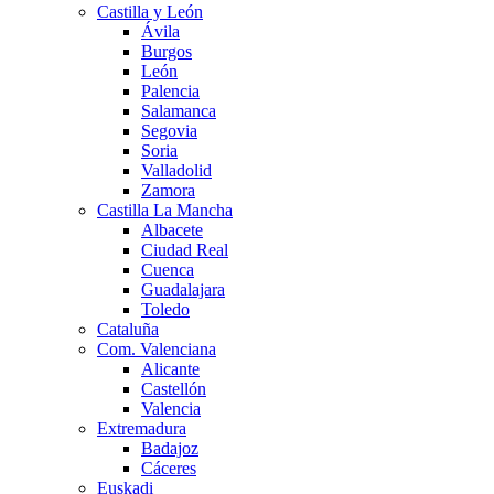
Castilla y León
Ávila
Burgos
León
Palencia
Salamanca
Segovia
Soria
Valladolid
Zamora
Castilla La Mancha
Albacete
Ciudad Real
Cuenca
Guadalajara
Toledo
Cataluña
Com. Valenciana
Alicante
Castellón
Valencia
Extremadura
Badajoz
Cáceres
Euskadi