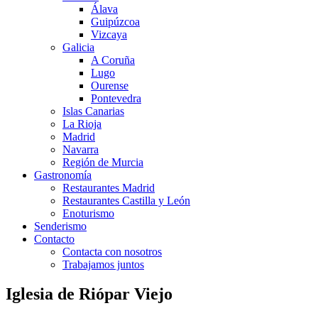
Álava
Guipúzcoa
Vizcaya
Galicia
A Coruña
Lugo
Ourense
Pontevedra
Islas Canarias
La Rioja
Madrid
Navarra
Región de Murcia
Gastronomía
Restaurantes Madrid
Restaurantes Castilla y León
Enoturismo
Senderismo
Contacto
Contacta con nosotros
Trabajamos juntos
Iglesia de Riópar Viejo