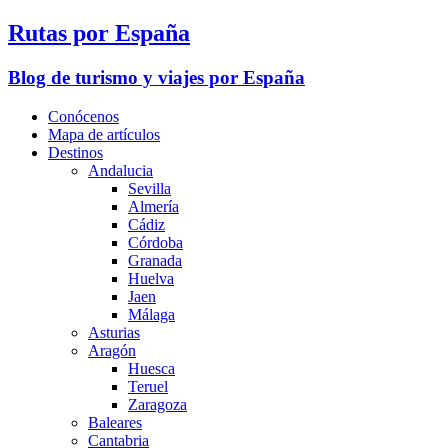
Rutas por España
Blog de turismo y viajes por España
Conócenos
Mapa de artículos
Destinos
Andalucia
Sevilla
Almería
Cádiz
Córdoba
Granada
Huelva
Jaen
Málaga
Asturias
Aragón
Huesca
Teruel
Zaragoza
Baleares
Cantabria