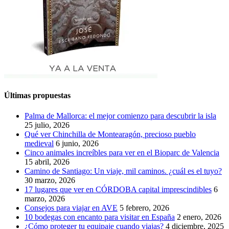
Últimas propuestas
Palma de Mallorca: el mejor comienzo para descubrir la isla
25 julio, 2026
Qué ver Chinchilla de Montearagón, precioso pueblo
medieval
6 junio, 2026
Cinco animales increíbles para ver en el Bioparc de Valencia
15 abril, 2026
Camino de Santiago: Un viaje, mil caminos. ¿cuál es el tuyo?
30 marzo, 2026
17 lugares que ver en CÓRDOBA capital imprescindibles
6
marzo, 2026
Consejos para viajar en AVE
5 febrero, 2026
10 bodegas con encanto para visitar en España
2 enero, 2026
¿Cómo proteger tu equipaje cuando viajas?
4 diciembre, 2025