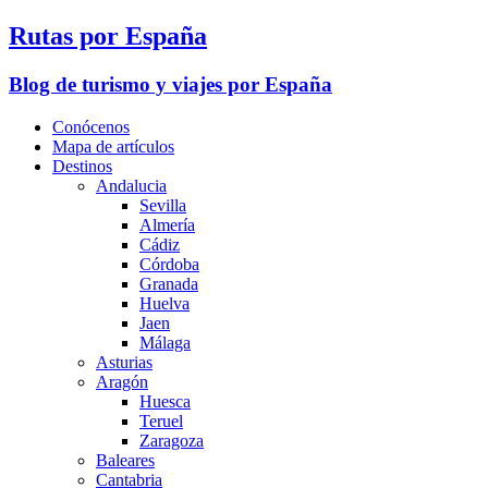
Rutas por España
Blog de turismo y viajes por España
Conócenos
Mapa de artículos
Destinos
Andalucia
Sevilla
Almería
Cádiz
Córdoba
Granada
Huelva
Jaen
Málaga
Asturias
Aragón
Huesca
Teruel
Zaragoza
Baleares
Cantabria