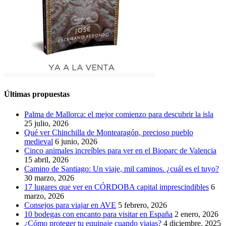
Últimas propuestas
Palma de Mallorca: el mejor comienzo para descubrir la isla
25 julio, 2026
Qué ver Chinchilla de Montearagón, precioso pueblo
medieval
6 junio, 2026
Cinco animales increíbles para ver en el Bioparc de Valencia
15 abril, 2026
Camino de Santiago: Un viaje, mil caminos. ¿cuál es el tuyo?
30 marzo, 2026
17 lugares que ver en CÓRDOBA capital imprescindibles
6
marzo, 2026
Consejos para viajar en AVE
5 febrero, 2026
10 bodegas con encanto para visitar en España
2 enero, 2026
¿Cómo proteger tu equipaje cuando viajas?
4 diciembre, 2025