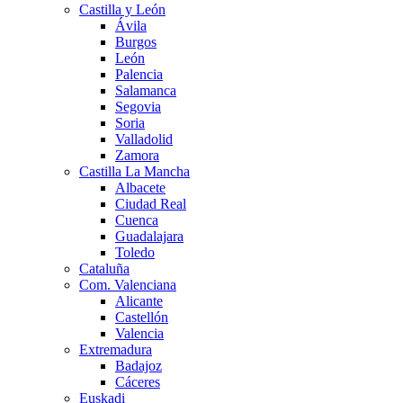
Castilla y León
Ávila
Burgos
León
Palencia
Salamanca
Segovia
Soria
Valladolid
Zamora
Castilla La Mancha
Albacete
Ciudad Real
Cuenca
Guadalajara
Toledo
Cataluña
Com. Valenciana
Alicante
Castellón
Valencia
Extremadura
Badajoz
Cáceres
Euskadi