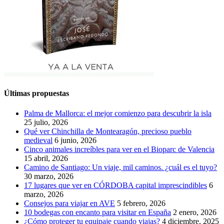
Últimas propuestas
Palma de Mallorca: el mejor comienzo para descubrir la isla
25 julio, 2026
Qué ver Chinchilla de Montearagón, precioso pueblo
medieval
6 junio, 2026
Cinco animales increíbles para ver en el Bioparc de Valencia
15 abril, 2026
Camino de Santiago: Un viaje, mil caminos. ¿cuál es el tuyo?
30 marzo, 2026
17 lugares que ver en CÓRDOBA capital imprescindibles
6
marzo, 2026
Consejos para viajar en AVE
5 febrero, 2026
10 bodegas con encanto para visitar en España
2 enero, 2026
¿Cómo proteger tu equipaje cuando viajas?
4 diciembre, 2025