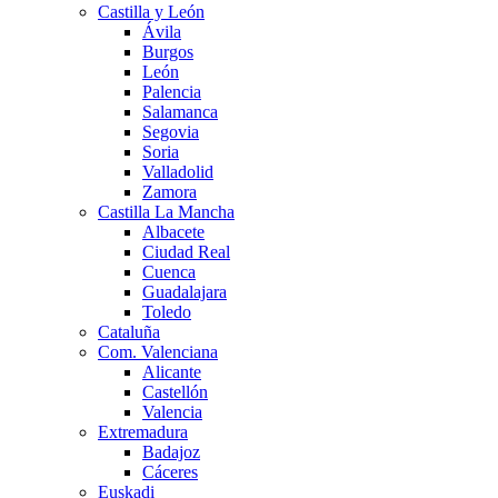
Castilla y León
Ávila
Burgos
León
Palencia
Salamanca
Segovia
Soria
Valladolid
Zamora
Castilla La Mancha
Albacete
Ciudad Real
Cuenca
Guadalajara
Toledo
Cataluña
Com. Valenciana
Alicante
Castellón
Valencia
Extremadura
Badajoz
Cáceres
Euskadi