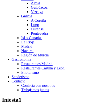
Álava
Guipúzcoa
Vizcaya
Galicia
A Coruña
Lugo
Ourense
Pontevedra
Islas Canarias
La Rioja
Madrid
Navarra
Región de Murcia
Gastronomía
Restaurantes Madrid
Restaurantes Castilla y León
Enoturismo
Senderismo
Contacto
Contacta con nosotros
Trabajamos juntos
Iniesta1