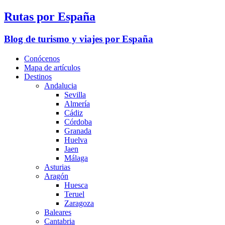
Rutas por España
Blog de turismo y viajes por España
Conócenos
Mapa de artículos
Destinos
Andalucia
Sevilla
Almería
Cádiz
Córdoba
Granada
Huelva
Jaen
Málaga
Asturias
Aragón
Huesca
Teruel
Zaragoza
Baleares
Cantabria