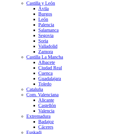
Castilla y León
Ávila
Burgos
León
Palencia
Salamanca
Segovia
Soria
Valladolid
Zamora
Castilla La Mancha
Albacete
Ciudad Real
Cuenca
Guadalajara
Toledo
Cataluña
Com. Valenciana
Alicante
Castellón
Valencia
Extremadura
Badajoz
Cáceres
Euskadi