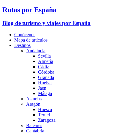
Rutas por España
Blog de turismo y viajes por España
Conócenos
Mapa de artículos
Destinos
Andalucia
Sevilla
Almería
Cádiz
Córdoba
Granada
Huelva
Jaen
Málaga
Asturias
Aragón
Huesca
Teruel
Zaragoza
Baleares
Cantabria