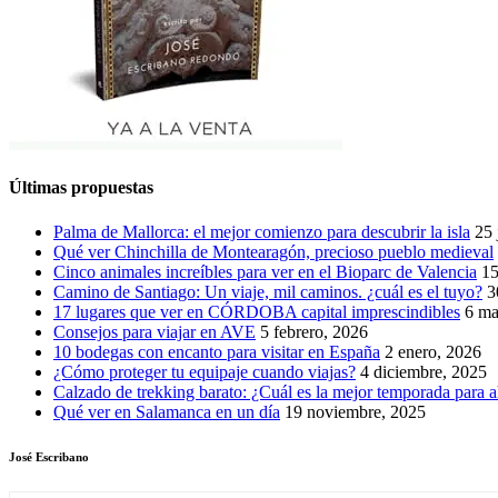
Últimas propuestas
Palma de Mallorca: el mejor comienzo para descubrir la isla
25 
Qué ver Chinchilla de Montearagón, precioso pueblo medieval
Cinco animales increíbles para ver en el Bioparc de Valencia
15
Camino de Santiago: Un viaje, mil caminos. ¿cuál es el tuyo?
3
17 lugares que ver en CÓRDOBA capital imprescindibles
6 ma
Consejos para viajar en AVE
5 febrero, 2026
10 bodegas con encanto para visitar en España
2 enero, 2026
¿Cómo proteger tu equipaje cuando viajas?
4 diciembre, 2025
Calzado de trekking barato: ¿Cuál es la mejor temporada para a
Qué ver en Salamanca en un día
19 noviembre, 2025
José Escribano