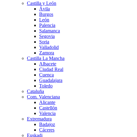
Castilla y León
Ávila
Burgos
León
Palencia
Salamanca
Segovia
Soria
Valladolid
Zamora
Castilla La Mancha
Albacete
Ciudad Real
Cuenca
Guadalajara
Toledo
Cataluña
Com. Valenciana
Alicante
Castellón
Valencia
Extremadura
Badajoz
Cáceres
Euskadi