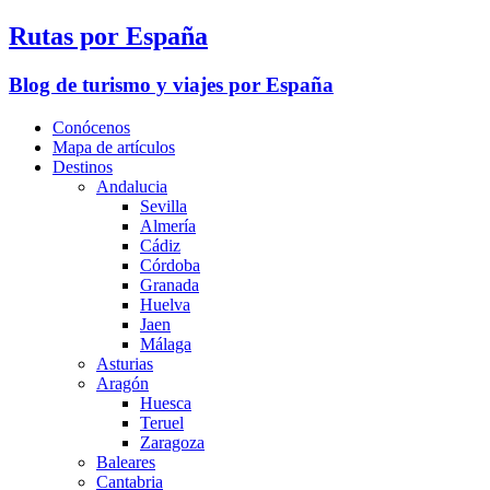
Rutas por España
Blog de turismo y viajes por España
Conócenos
Mapa de artículos
Destinos
Andalucia
Sevilla
Almería
Cádiz
Córdoba
Granada
Huelva
Jaen
Málaga
Asturias
Aragón
Huesca
Teruel
Zaragoza
Baleares
Cantabria