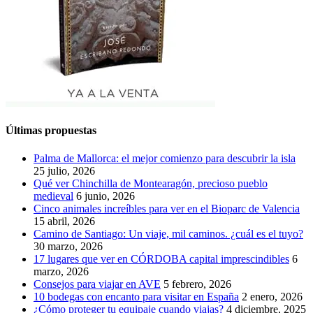
Últimas propuestas
Palma de Mallorca: el mejor comienzo para descubrir la isla
25 julio, 2026
Qué ver Chinchilla de Montearagón, precioso pueblo
medieval
6 junio, 2026
Cinco animales increíbles para ver en el Bioparc de Valencia
15 abril, 2026
Camino de Santiago: Un viaje, mil caminos. ¿cuál es el tuyo?
30 marzo, 2026
17 lugares que ver en CÓRDOBA capital imprescindibles
6
marzo, 2026
Consejos para viajar en AVE
5 febrero, 2026
10 bodegas con encanto para visitar en España
2 enero, 2026
¿Cómo proteger tu equipaje cuando viajas?
4 diciembre, 2025