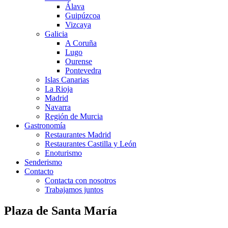
Álava
Guipúzcoa
Vizcaya
Galicia
A Coruña
Lugo
Ourense
Pontevedra
Islas Canarias
La Rioja
Madrid
Navarra
Región de Murcia
Gastronomía
Restaurantes Madrid
Restaurantes Castilla y León
Enoturismo
Senderismo
Contacto
Contacta con nosotros
Trabajamos juntos
Plaza de Santa María